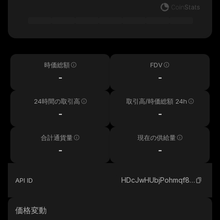
時価総額
FDV
-
-
24時間の取引高
取引高/時価総額 24h
-
-
合計通貨量
現在の供給量
-
-
HDcJwHUbjPohmqf83aFPWKfYyumgu3zumTiRdqeWWipG_solana
API ID
価格変動