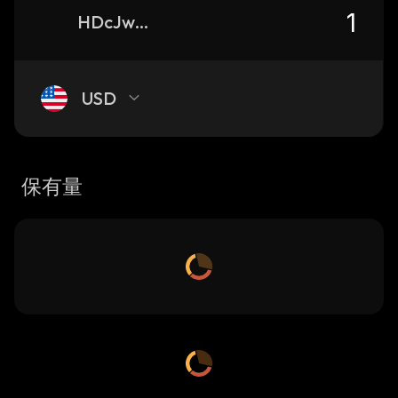
HDcJwHUbjPohmqf83aFPWKfYyumgu3zumTiRdqeWWipG_solana
USD
保有量