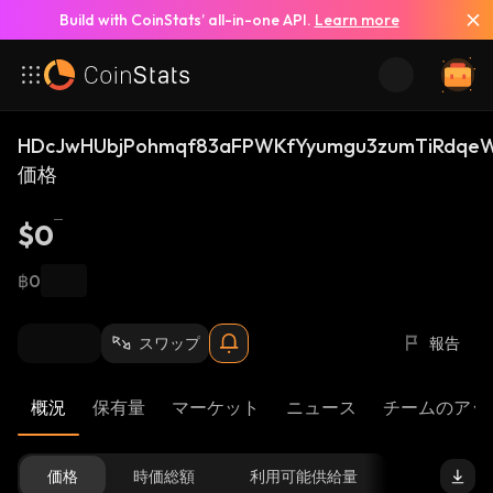
Build with CoinStats’ all-in-one API.
Learn more
HDcJwHUbjPohmqf83aFPWKfYyumgu3zumTiRdqeW
価格
$0
฿0
スワップ
報告
概況
保有量
マーケット
ニュース
チームのアッ
価格
時価総額
利用可能供給量