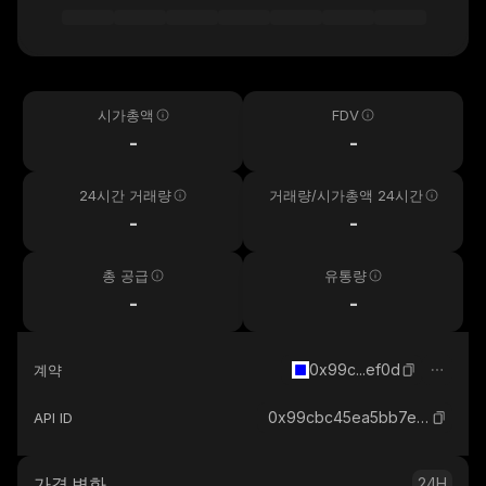
시가총액
FDV
-
-
24시간 거래량
거래량/시가총액 24시간
-
-
총 공급
유통량
-
-
0x99c...ef0d
계약
0x99cbc45ea5bb7ef3a5bc08fb1b7e56bb2442ef0d_base
API ID
가격 변화
24H