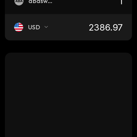
aBaswstETH
USD