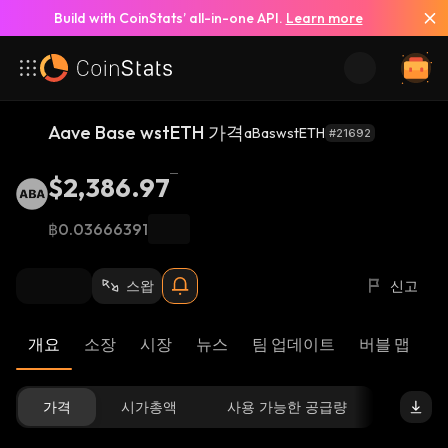
Build with CoinStats’ all-in-one API.
Learn more
Aave Base wstETH 가격
aBaswstETH
#21692
$2,386.97
฿0.03666391
스왑
신고
개요
소장
시장
뉴스
팀 업데이트
버블 맵
리
가격
시가총액
사용 가능한 공급량