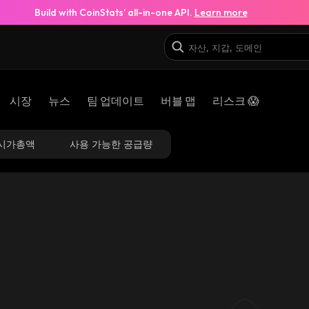
Build with CoinStats’ all-in-one API.
Learn more
시장
뉴스
팀 업데이트
버블 맵
리스크 😱
시가총액
사용 가능한 공급량