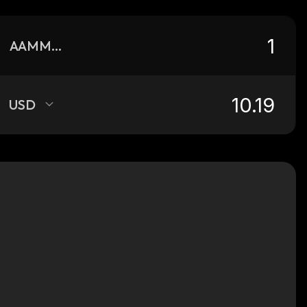
AAMMBPTBALWETH
USD