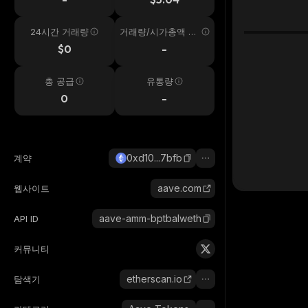
24시간 거래량
거래량/시가총액 24
시간
$0
-
총 공급
유통량
0
-
0xd10...7bfb
계약
aave.com
웹사이트
aave-amm-bptbalweth
API ID
커뮤니티
etherscan.io
탐색기