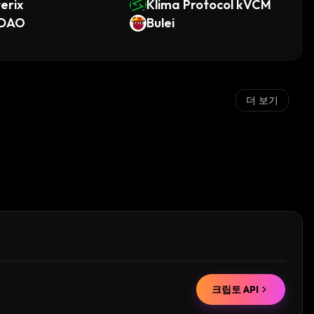
erix
Klima Protocol kVCM
DAO
Bulei
더 보기
크립토 API