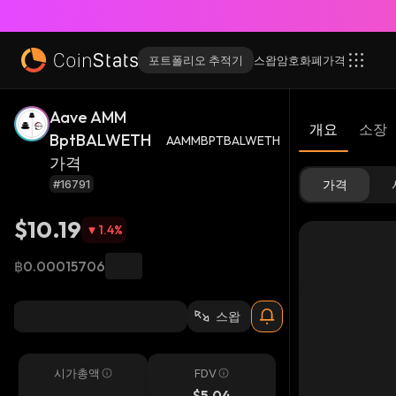
포트폴리오 추적기
스왑
암호화폐
가격
Aave AMM
개요
소장
BptBALWETH
AAMMBPTBALWETH
가격
#16791
가격
$10.19
1.4
%
฿0.00015706
스왑
시가총액
FDV
-
$5.04