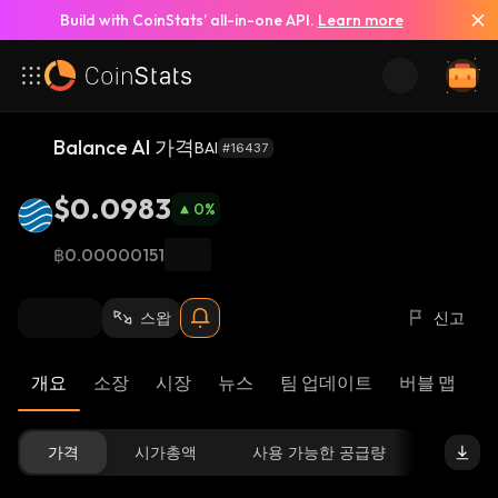
Build with CoinStats’ all-in-one API.
Learn more
Balance AI 가격
BAI
#16437
$0.0983
0
%
฿0.00000151
스왑
신고
개요
소장
시장
뉴스
팀 업데이트
버블 맵
리
가격
시가총액
사용 가능한 공급량