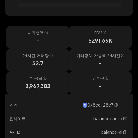
시가총액
FDV
-
$291.69K
24시간 거래량
거래량/시가총액 24시간
$2.7
-
총 공급
유통량
2,967,382
-
0x8cc...28c7
계약
balancedao.io
웹사이트
balance-ai
API ID