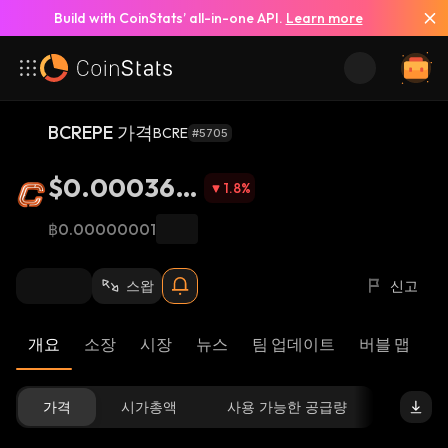
Build with CoinStats’ all-in-one API.
Learn more
BCREPE 가격
BCRE
#5705
$0.000368
1.8
%
3
฿0.00000001
스왑
신고
개요
소장
시장
뉴스
팀 업데이트
버블 맵
리
가격
시가총액
사용 가능한 공급량