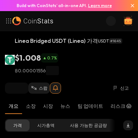
Build with CoinStats’ all-in-one API.
Learn more
Linea Bridged USDT (Linea) 가격
USDT
#1645
$1.008
0.7
%
฿0.00001556
스왑
신고
개요
소장
시장
뉴스
팀 업데이트
리스크 😱
가격
시가총액
사용 가능한 공급량