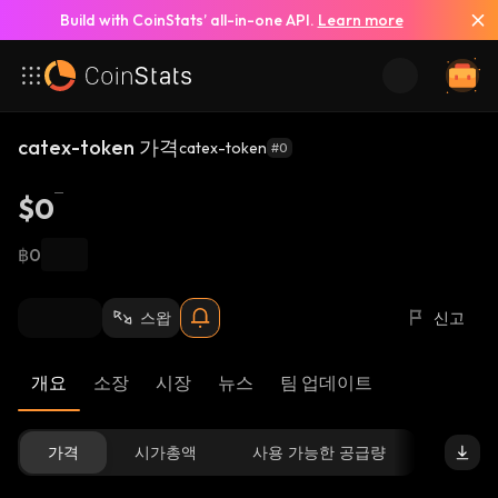
Build with CoinStats’ all-in-one API.
Learn more
catex-token 가격
catex-token
#0
$0
฿0
스왑
신고
개요
소장
시장
뉴스
팀 업데이트
가격
시가총액
사용 가능한 공급량