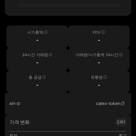
시가총액
FDV
-
-
24시간 거래량
거래량/시가총액 24시간
-
-
총 공급
유통량
-
-
catex-token
API ID
가격 변화
24H
최저
최고