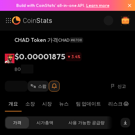
Build with CoinStats’ all-in-one API.
Learn more
CHAD Token 가격
CHAD
#6708
$0.00001875
3.4
%
฿0
스왑
신고
개요
소장
시장
뉴스
팀 업데이트
리스크 😱
가격
시가총액
사용 가능한 공급량