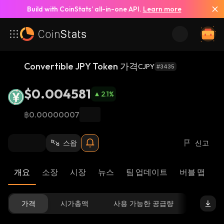
Build with CoinStats’ all-in-one API.
Learn more
Convertible JPY Token 가격
CJPY
#3435
$0.004581
2.1
%
฿0.00000007
스왑
신고
개요
소장
시장
뉴스
팀 업데이트
버블 맵
리
가격
시가총액
사용 가능한 공급량