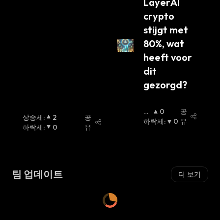
LayerAI 
crypto 
stijgt met 
80%, wat 
heeft voor 
dit 
gezorgd?
상
0
공
상승세
:
2
공
승
하락세
:
0
유
하락세
:
0
유
세
:
팀 업데이트
더 보기