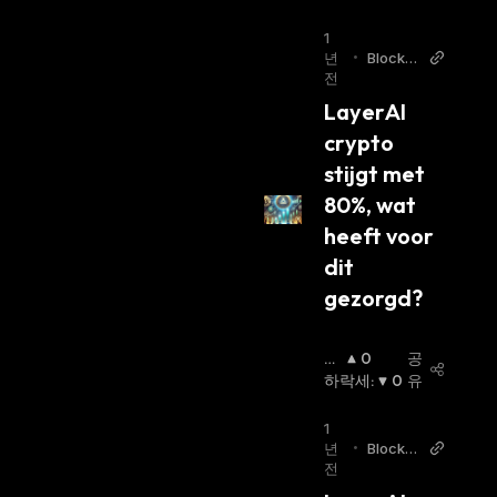
세
:
1
년
•
Blockc
전
hain St
ories
LayerAI 
crypto 
stijgt met 
80%, wat 
heeft voor 
dit 
gezorgd?
상
0
공
승
하락세
:
0
유
세
:
1
년
•
Blockc
전
hain St
ories