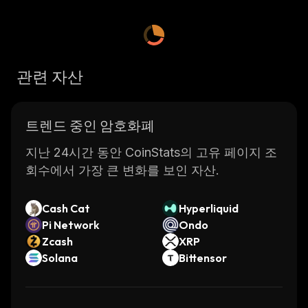
Proof of Stake (PoS) which allows users to
earn rewards for staking their coins in the
network.
LayerAI also offers fast transaction speeds
관련 자산
and low fees, making it ideal for everyday
transactions. The project also provides
developers with access to its smart contract
트렌드 중인 암호화폐
platform, allowing them to create
decentralized applications (dApps) on top of
지난 24시간 동안 CoinStats의 고유 페이지 조
the LayerAI blockchain. Additionally, LayerAI
회수에서 가장 큰 변화를 보인 자산.
has implemented several privacy features
such as RingCT and Bulletproofs which help
Cash Cat
Hyperliquid
protect user data.
Pi Network
Ondo
The LayerAI team is committed to creating an
Zcash
XRP
ecosystem that supports innovation and
Solana
Bittensor
encourages collaboration between
developers, businesses, and users. They are
actively working on new features and updates