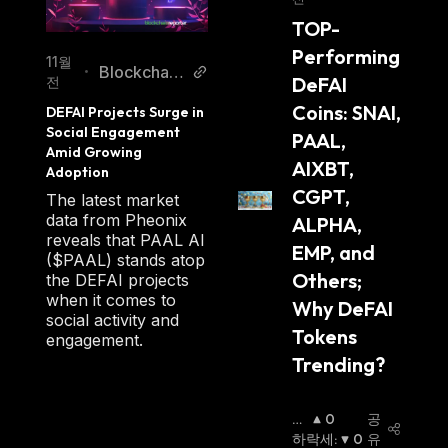
porter
TOP-
Performing 
11월
Blockchain
•
DeFAI 
전
Reporter
Coins: SNAI, 
DEFAI Projects Surge in 
Social Engagement 
PAAL, 
Amid Growing 
AIXBT, 
Adoption
CGPT, 
The latest market
data from Pheonix
ALPHA, 
reveals that PAAL AI
EMP, and 
($PAAL) stands atop
Others; 
the DEFAI projects
when it comes to
Why DeFAI 
social activity and
Tokens 
engagement.
Trending?  
상
0
공
승
하락세
:
0
유