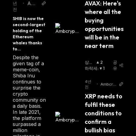
AVAX: Here's 
Amb
년
•
전
crypt
where all the 
o
SHIB is now the 
buying 
second-largest 
opportunities 
holding of the 
will be in the 
Ethereum 
whales thanks 
near term
to...
Despite the
상승
2
공
given tag of a
세
하락세
:
:
1
유
meme-coin,
Shiba Inu
continues to
4년
•
Ambcry
전
surprise the
pto
crypto
XRP needs to 
community on
fulfil these 
a daily basis.
In late 2021,
conditions to 
the platform
confirm a 
surpassed a
bullish bias
million