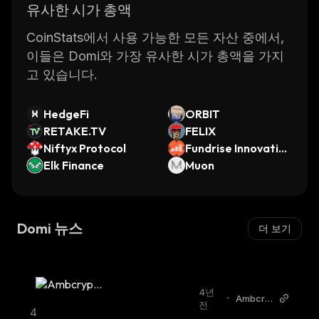
유사한 시가 총액
Domi allows users to create custom tokens
which can be used as loyalty rewards or
CoinStats에서 사용 가능한 모든 자산 중에서,
incentives for customers.
이들은 Domi와 가장 유사한 시가 총액을 가지
Overall, Domi is an innovative blockchain
고 있습니다.
platform that provides users with a secure
way to store, manage, and transfer digital
HedgeFi
ORBIT
assets. With its advanced security protocols
RETAKE.TV
FELIX
and range of features, it makes it easy for
Niftyx Protocol
Fundrise Innovation
businesses to conduct transactions with
Elk Finance
Fund, LLC xStock
Muon
customers in a safe and efficient manner.
Domi 뉴스
더 보기
4년
•
Ambcry
전
pto
4