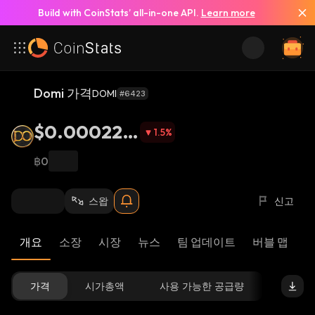
Build with CoinStats’ all-in-one API.
Learn more
Domi 가격
DOMI
#6423
$0.000228
1.5
%
1
฿0
스왑
신고
개요
소장
시장
뉴스
팀 업데이트
버블 맵
리
가격
시가총액
사용 가능한 공급량