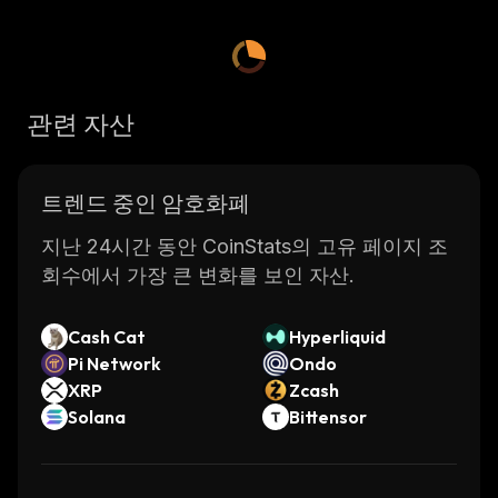
Domi provides a secure and reliable way to
store, manage, and transfer digital assets.
The platform utilizes advanced cryptography
and distributed ledger technology (DLT) to
관련 자산
ensure the security of all transactions
conducted on the network. All data stored on
the network is encrypted using military-grade
트렌드 중인 암호화폐
encryption algorithms which ensures that only
authorized users can access it. Additionally,
지난 24시간 동안 CoinStats의 고유 페이지 조
Domi has implemented several layers of
회수에서 가장 큰 변화를 보인 자산.
security protocols such as multi-signature
authentication and two-factor authentication
Cash Cat
Hyperliquid
(2FA) to further protect user data.
Pi Network
Ondo
Domi also offers a range of features that
XRP
Zcash
make it easy for businesses to conduct
Solana
Bittensor
transactions with customers. These include
instant payments, low transaction fees, and
support for multiple currencies. Additionally,