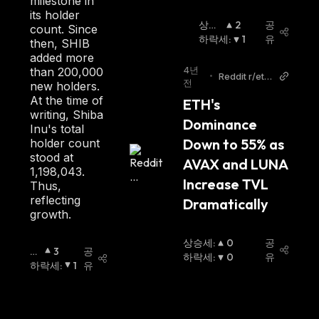
milestone in
its holder
상승
2
공
count. Since
세
하락세
:
:
1
유
then, SHIB
added more
4년
than 200,000
•
Reddit r/eth
전
new holders.
ereum
At the time of
ETH's 
writing, Shiba
Dominance 
Inu's total
Down to 55% as 
holder count
stood at
AVAX and LUNA 
1,198,043.
Increase TVL 
Thus,
reflecting
Dramatically
growth.
상승세
:
0
공
상
3
공
하락세
:
0
유
승
하락세
:
1
유
세
: