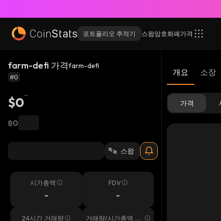
포트폴리오 추적기
스왑
암호화폐
가격
farm-defi 가격
farm-defi
개요
소장
#0
$0
가격
฿0
스왑
시가총액
FDV
-
-
24시간 거래량
거래량/시가총액 24