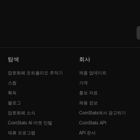
탐색
회사
암호화폐 포트폴리오 추적기
제품 업데이트
스왑
가격
획득
홍보 자료
블로그
채용 정보
암호화폐 소식
CoinStats에서 광고하기
CoinStats AI 마켓 인텔
CoinStats API
제휴 프로그램
API 문서