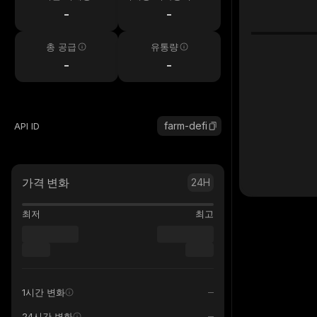
시간
-
-
총 공급
유통량
-
-
farm-defi
API ID
가격 변화
24H
최저
최고
1시간 변화
24시간 변화