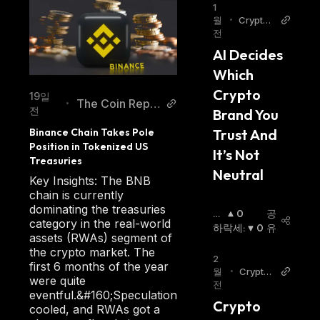
1
월
•
Crypto
전
Breakin
g News
AI Decides 
Which 
Crypto 
19일
The Coin Repu
•
전
Brand You 
blic
Trust And 
Binance Chain Takes Pole 
Position in Tokenized US 
It’s Not 
Treasuries
Neutral
Key Insights: The BNB
chain is currently
dominating the treasuries
상
0
공
category in the real-world
승
하락세
:
0
유
assets (RWAs) segment of
세
:
the crypto market. The
2
first 6 months of the year
월
•
Crypto
were quite
전
Breakin
eventful.&#160;Speculation
g News
Crypto 
cooled, and RWAs got a