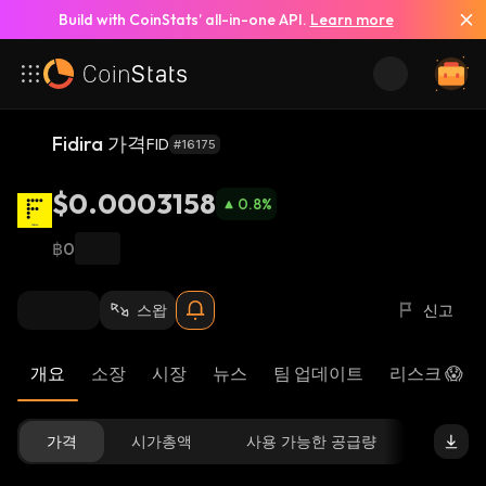
Build with CoinStats’ all-in-one API.
Learn more
Fidira 가격
FID
#16175
$0.0003158
0.8
%
฿0
스왑
신고
개요
소장
시장
뉴스
팀 업데이트
리스크 😱
가격
시가총액
사용 가능한 공급량