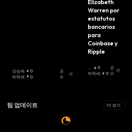
Elizabeth 
Warren por 
estatutos 
bancarios 
para 
Coinbase y 
Ripple
상
0
공
상승세
:
0
공
승
하락세
:
0
유
하락세
:
0
유
세
:
팀 업데이트
더 보기