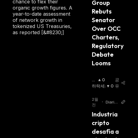
chance to flex their
Group 
organic growth figures. A
Rebuts 
year-to-date assessment
Senator 
of network growth in
tokenized US Treasuries,
Over OCC 
as reported [&#8230;]
Charters, 
Regulatory 
Debate 
Looms
상
0
공
승
하락세
:
0
유
세
:
2월
•
Diario
전
Bitcoin
Industria 
cripto 
desafía a 