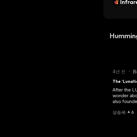
Infra
Hummin
B
4년 전
•
The ‘Lunati
After the L
wonder abo
also founde
상승세
:
6