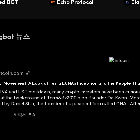
red BGT
Echo Protocol
Ela
gbot 뉴스
itcoin.com
c’ Movement: A Look at Terra LUNA’s Inception and the People Th
UNA and UST meltdown, many crypto investors have been curious a
ut the background of Terra&#x2019;s co-founder Do Kwon. Moreo
d by Daniel Shin, the founder of a payment firm called CHAI. After
하락세
:
4