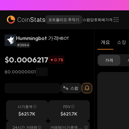
포트폴리오 추적기
스왑
암호화폐
가격
Hummingbot 가격
HBOT
개요
소장
#3994
$0.0006217
0.7
%
가격
฿0.00000001
스왑
시가총액
FDV
$621.7K
$621.7K
24시간 거래량
거래량/시가총액 24