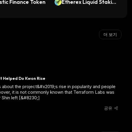
stic Finance Token
Etherex Liquid Staking
Token
더 보기
at Helped Do Kwon Rise
bout the project&#x2019;s rise in popularity and people
ver, it is not commonly known that Terraform Labs was
 Shin left [&#8230;]
공유