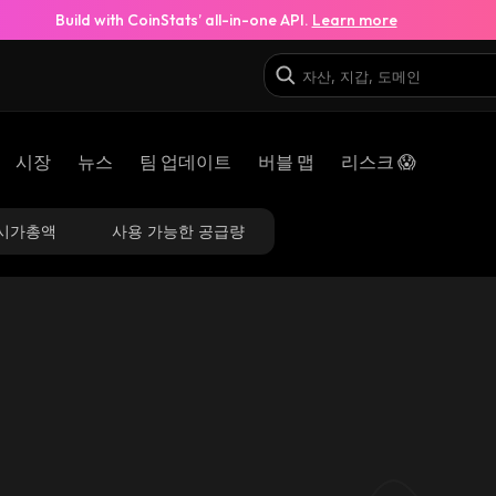
Build with CoinStats’ all-in-one API.
Learn more
시장
뉴스
팀 업데이트
버블 맵
리스크 😱
시가총액
사용 가능한 공급량