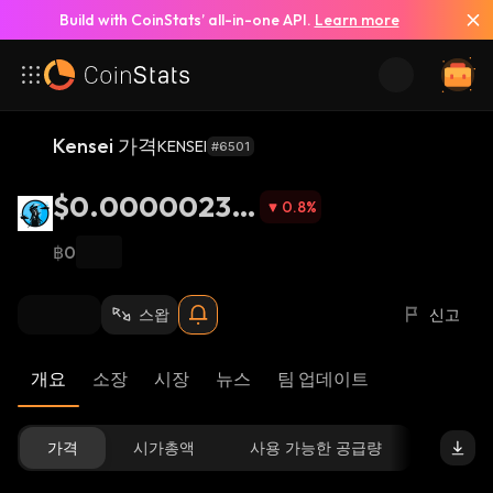
Build with CoinStats’ all-in-one API.
Learn more
Kensei 가격
KENSEI
#6501
$0.00000239
0.8
%
9
฿0
스왑
신고
개요
소장
시장
뉴스
팀 업데이트
가격
시가총액
사용 가능한 공급량