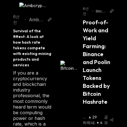
6년
•
Bitcoi
전
n.com
6년
Ambcr
•
Proof-of-
전
ypto
Work and 
Survival of the 
fittest: A look at 
Yield 
how hash rate 
Farming: 
tokens compete 
Binance 
with existing mining 
products and 
and Poolin 
services
Launch 
If you are a
Tokens 
cryptocurrency
and blockchain
Backed by 
industry
Bitcoin 
professional, the
Hashrate
most commonly
heard term would
be computing
상
29
공
power or hash
승
하락세
:
4
유
rate, which is a