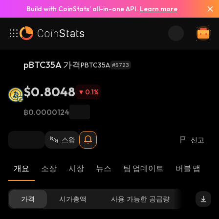
Build with CoinStats’ all-in-one API.
Learn more
pBTC35A 가격
PBTC35A
#5723
$0.8048
0.1
%
฿0.0000124
스왑
신고
개요
소장
시장
뉴스
팀 업데이트
버블 맵
리
가격
시가총액
사용 가능한 공급량