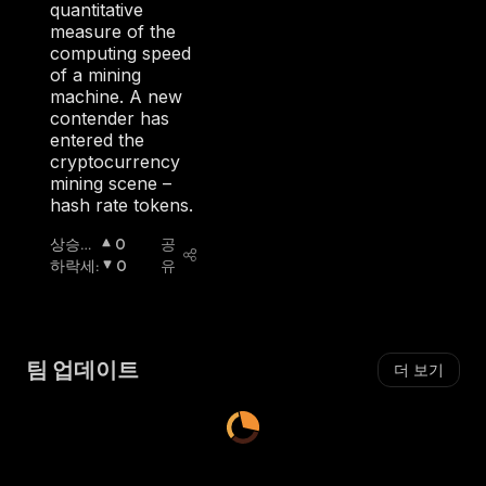
세
:
quantitative
measure of the
computing speed
of a mining
machine. A new
contender has
entered the
cryptocurrency
mining scene –
hash rate tokens.
상승세
0
공
:
하락세
:
0
유
팀 업데이트
더 보기