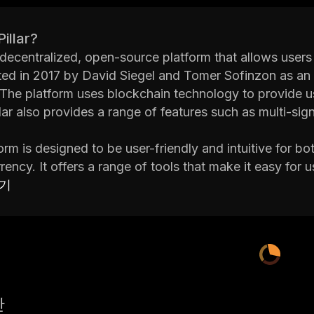
Pillar?
 a decentralized, open-source platform that allows users 
ed in 2017 by David Siegel and Tomer Sofinzon as an al
 The platform uses blockchain technology to provide us
llar also provides a range of features such as multi-si
orm is designed to be user-friendly and intuitive for b
rency. It offers a range of tools that make it easy for 
s, and execute trades quickly. The platform also has an
보기
r digital assets.
mission is to create an open financial system that emp
ncial opportunities regardless of geographic location 
nt platform for trading digital assets, Pillar hopes to 
rrency markets.
산