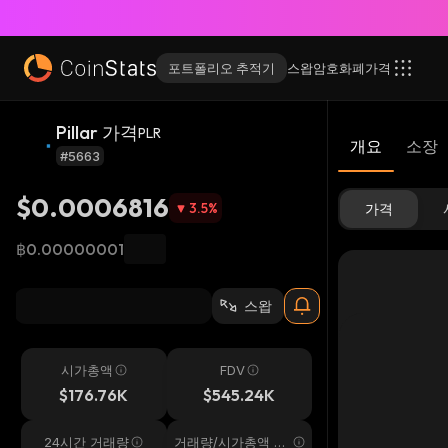
포트폴리오 추적기
스왑
암호화폐
가격
Pillar 가격
PLR
개요
소장
#5663
$0.0006816
3.5
%
가격
฿0.00000001
스왑
시가총액
FDV
$176.76K
$545.24K
24시간 거래량
거래량/시가총액 24