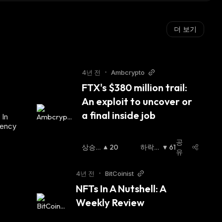
더 보기
4년 전
•
Ambcrypto
FTX's $380 million trail: 
An exploit to uncover or 
a final inside job
 In
rency
공
상승
20
하락
61
유
세
:
세
:
4년 전
•
BitCoinist
NFTs In A Nutshell: A 
Weekly Review