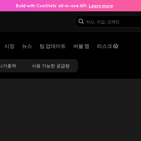
Build with CoinStats’ all-in-one API.
Learn more
시장
뉴스
팀 업데이트
버블 맵
리스크 😱
시가총액
사용 가능한 공급량