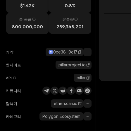
시간
$1.42K
0.8%
총 공급
유통량
800,000,000
259,348,201
0xe38...9c17
계약
pillarproject.io
웹사이트
pillar
API ID
커뮤니티
etherscan.io
탐색기
Polygon Ecosystem
카테고리