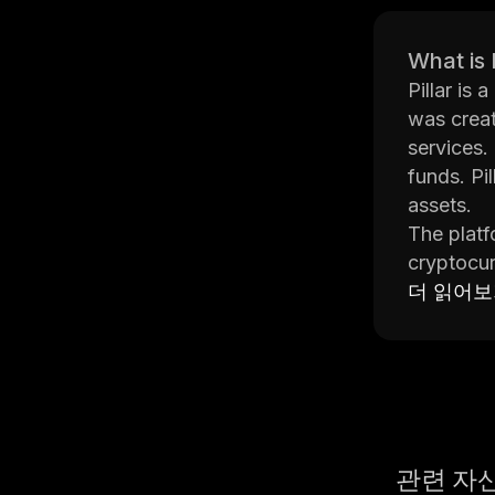
What is 
Pillar is
was creat
services.
funds. Pi
assets.
The platf
cryptocur
portfolio
더 읽어
store thei
Pillar's 
same fina
transpare
cryptocu
관련 자