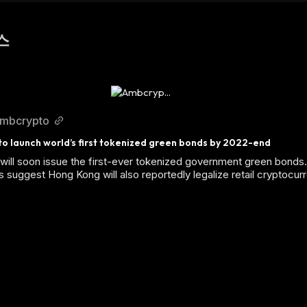
뉴스
mbcrypto
o launch world’s first tokenized green bonds by 2022-end
ill soon issue the first-ever tokenized government green bonds.
ts suggest Hong Kong will also reportedly legalize retail cryptocur