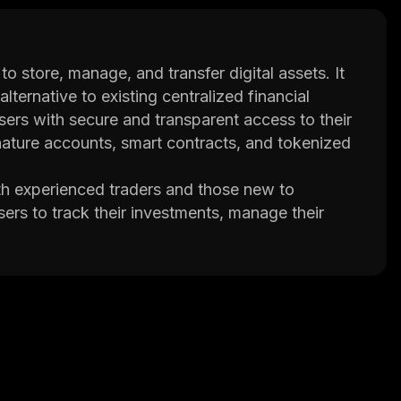
to store, manage, and transfer digital assets. It
ternative to existing centralized financial
ers with secure and transparent access to their
gnature accounts, smart contracts, and tokenized
oth experienced traders and those new to
users to track their investments, manage their
 integrated wallet which allows users to securely
owers people around the world with access to the
or economic status. By providing a secure,
bridge the gap between traditional finance and