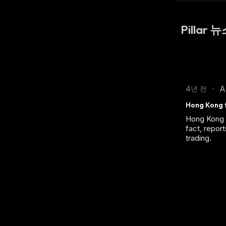
Pillar 
A
4년 전
•
Hong Kong t
Hong Kong w
fact, repor
trading.