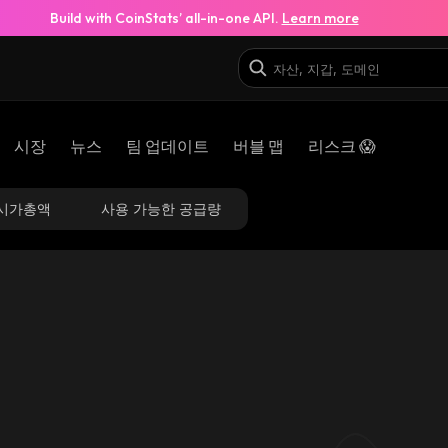
Build with CoinStats’ all-in-one API.
Learn more
시장
뉴스
팀 업데이트
버블 맵
리스크 😱
시가총액
사용 가능한 공급량