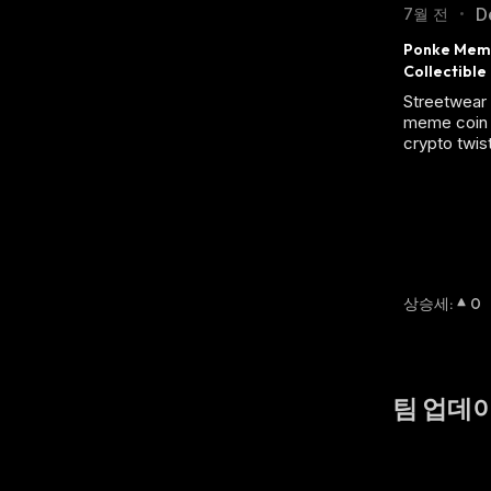
D
7월 전
•
Ponke Meme 
Collectible
Streetwear 
meme coin b
crypto twist
상승세
:
0
팀 업데