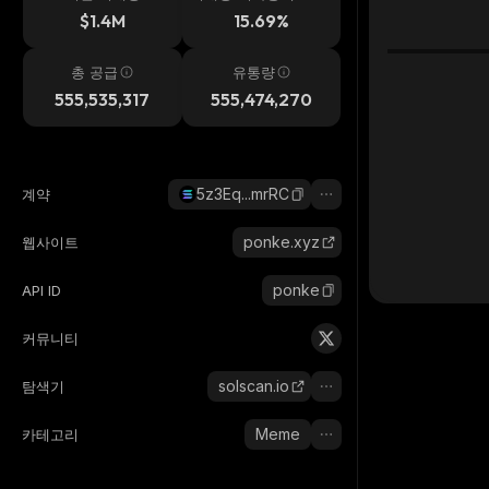
시간
$1.4M
15.69%
총 공급
유통량
555,535,317
555,474,270
5z3Eq...mrRC
계약
ponke.xyz
웹사이트
ponke
API ID
커뮤니티
solscan.io
탐색기
Meme
카테고리