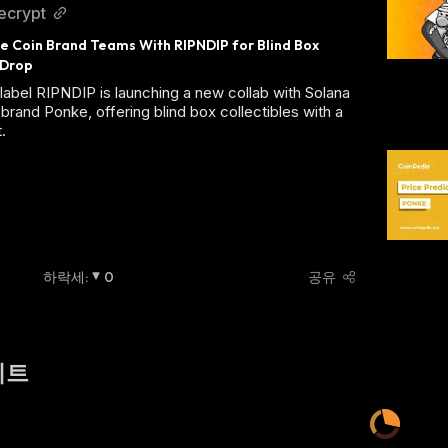
ecrypt
Coin Brand Teams With RIPNDIP for Blind Box 
 Drop
label RIPNDIP is launching a new collab with Solana
rand Ponke, offering blind box collectibles with a
.
하락세
:
0
공유
이트