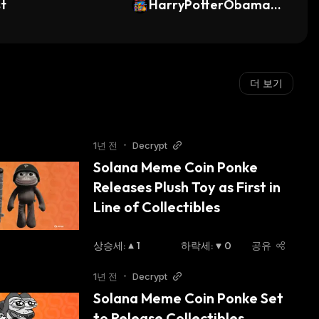
t
HarryPotterObamaSo
nic10Inu (ETH)
더 보기
1년 전
•
Decrypt
Solana Meme Coin Ponke 
Releases Plush Toy as First in 
Line of Collectibles
상승세
:
1
하락세
:
0
공유
1년 전
•
Decrypt
Solana Meme Coin Ponke Set 
to Release Collectibles, 