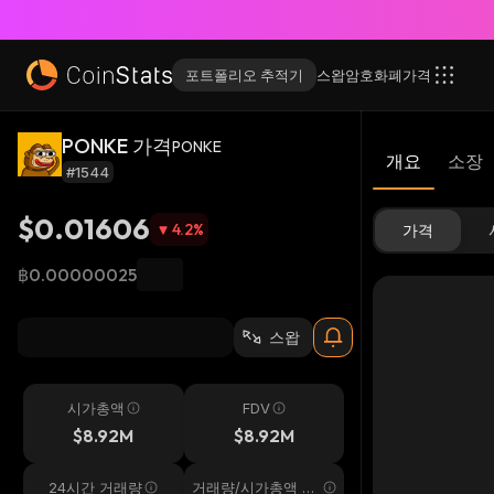
포트폴리오 추적기
스왑
암호화폐
가격
PONKE 가격
PONKE
개요
소장
#1544
$0.01606
4.2
%
가격
฿0.00000025
스왑
시가총액
FDV
$8.92M
$8.92M
24시간 거래량
거래량/시가총액 24