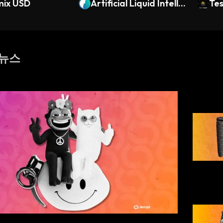
mix USD
Artificial Liquid Intellig
Tes
ence
 뉴스