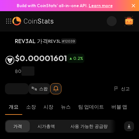
Build with CoinStats’ all-in-one API.
Learn more
REV3AL 가격
REV3L
#12039
$0.00001601
0.2
%
฿0
스왑
신고
개요
소장
시장
뉴스
팀 업데이트
버블 맵
리
가격
시가총액
사용 가능한 공급량