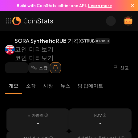
Build with CoinStats’ all-in-one API.
Learn more
SORA Synthetic RUB 가격
XSTRUB
#17890
코인 미리보기
코인 미리보기
스왑
신고
개요
소장
시장
뉴스
팀 업데이트
시가총액
FDV
-
-