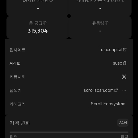
24시간 거래량
거래량/시가총액 24시간
-
-
총 공급
유통량
315,304
-
usx.capital
웹사이트
susx
API ID
커뮤니티
scrollscan.com
탐색기
Scroll Ecosystem
카테고리
가격 변화
24H
최저
최고