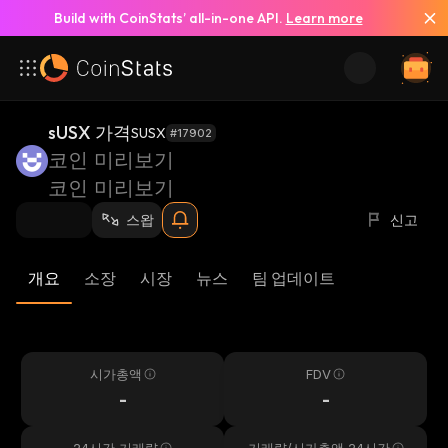
Build with CoinStats’ all-in-one API.
Learn more
sUSX 가격
SUSX
#17902
코인 미리보기
코인 미리보기
스왑
신고
개요
소장
시장
뉴스
팀 업데이트
시가총액
FDV
-
-