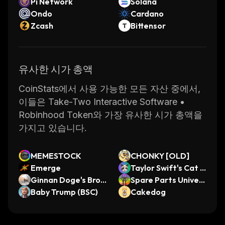
Pi Network
Solana
Ondo
Cardano
Zcash
Bittensor
유사한 시가 총액
CoinStats에서 사용 가능한 모든 자산 중에서,
이들은 Take-Two Interactive Software •
Robinhood Token와 가장 유사한 시가 총액을
가지고 있습니다.
MEMESTOCK
CHONKY [OLD]
Emerge
Taylor Swift's Cat B
Ginnan Doge's Brot
enji
Spare Parts Univers
her
Baby Trump (BSC)
e
Cakedog