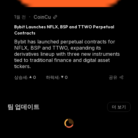
CoinCu
1월 전
•
Bybit Launches NFLX, BSP and TTWO Perpetual 
Contracts
Bybit has launched perpetual contracts for
NFLX, BSP and TTWO, expanding its
derivatives lineup with three new instruments
tied to traditional finance and digital asset
tickers.
상승세
:
0
하락세
:
0
공유
팀 업데이트
더 보기