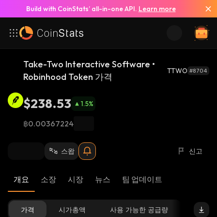
Build with CoinStats’ all-in-one API.
Learn more
Take-Two Interactive Software •
TTWO
#8704
Robinhood Token 가격
$238.53
1.5
%
฿0.00367224
스왑
신고
개요
소장
시장
뉴스
팀 업데이트
가격
시가총액
사용 가능한 공급량