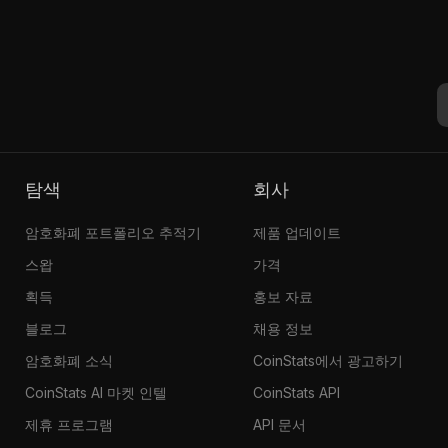
탐색
회사
암호화폐 포트폴리오 추적기
제품 업데이트
스왑
가격
획득
홍보 자료
블로그
채용 정보
암호화폐 소식
CoinStats에서 광고하기
CoinStats AI 마켓 인텔
CoinStats API
제휴 프로그램
API 문서