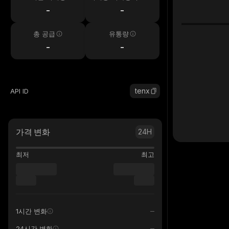
시간
-
-
총 공급
유통량
-
-
tenx
API ID
가격 변화
24H
최저
최고
1시간 변화
24시간 변화