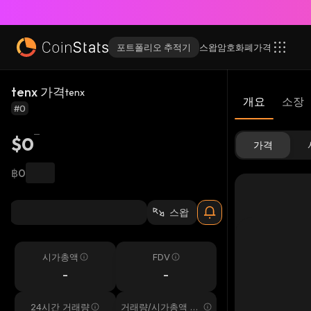
포트폴리오 추적기
스왑
암호화폐
가격
tenx 가격
tenx
개요
소장
#0
$0
가격
฿0
스왑
시가총액
FDV
-
-
24시간 거래량
거래량/시가총액 24