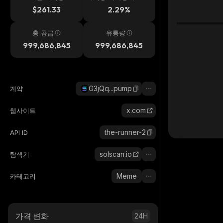
시간
$261.33
2.29%
총 공급
유통량
999,686,845
999,686,845
G3jQq...pump
계약
x.com
웹사이트
the-runner-2
API ID
solscan.io
탐색기
Meme
카테고리
가격 변화
24H