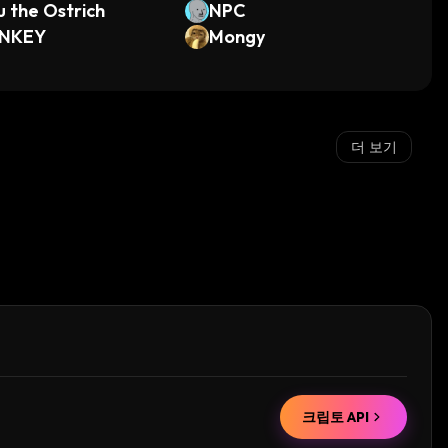
u the Ostrich
NPC
NKEY
Mongy
더 보기
크립토 API