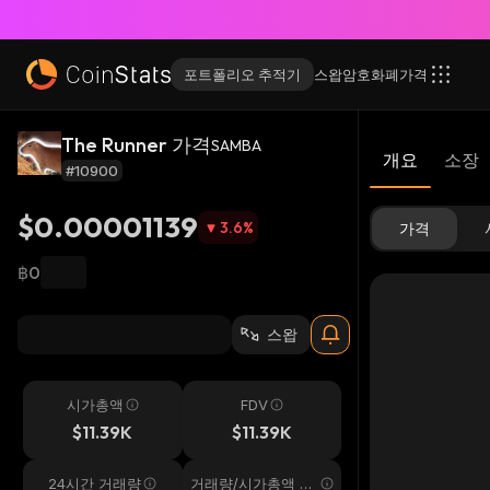
포트폴리오 추적기
스왑
암호화폐
가격
The Runner 가격
SAMBA
개요
소장
#10900
$0.00001139
3.6
%
가격
฿0
스왑
시가총액
FDV
$11.39K
$11.39K
24시간 거래량
거래량/시가총액 24