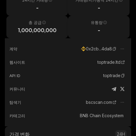
24시간 거래량
거래량/시가총액 24시간
-
-
총 공급
유통량
1,000,000,000
-
0x2cb...4da8
계약
toptrade.ltd
웹사이트
toptrade
API ID
커뮤니티
bscscan.com
탐색기
BNB Chain Ecosystem
카테고리
가격 변화
24H