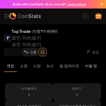
Build with CoinStats’ all-in-one API.
Learn more
TopTrade 가격
TTT
#17997
코인 미리보기
코인 미리보기
스왑
신고
개요
소장
시장
뉴스
팀 업데이트
버블 맵
리
시가총액
FDV
-
-