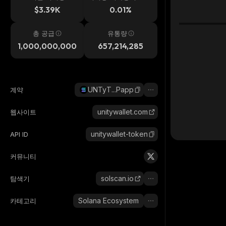
시간
$3.39K
0.01%
총 공급
유통량
1,000,000,000
657,214,285
UNTyT...Papp
계약
unitywallet.com
웹사이트
unitywallet-token
API ID
커뮤니티
solscan.io
탐색기
Solana Ecosystem
카테고리