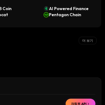
B Coin
AI Powered Finance
pcat
Pentagon Chain
더 보기
크립토 API