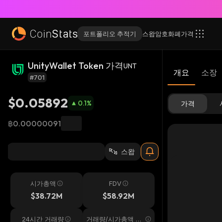
포트폴리오 추적기
스왑
암호화폐
가격
UnityWallet Token 가격
UNT
개요
소장
#701
$0.05892
0.1
%
가격
฿0.00000091
스왑
시가총액
FDV
$38.72M
$58.92M
24시간 거래량
거래량/시가총액 24