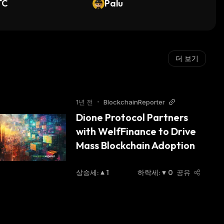
TC
Palu
더 보기
1년 전
•
BlockchainReporter
Dione Protocol Partners 
with WelfFinance to Drive 
Mass Blockchain Adoption
상승세
:
1
하락세
:
0
공유