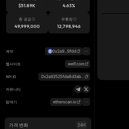
시간
$51.89K
4.63%
총 공급
유통량
49,999,000
12,798,946
0x2a9...9fdd
계약
welf.com
웹사이트
0x2a92525fda8d3ab481f8e2a913b64b64bd1c9fdd_ethereum
API ID
커뮤니티
etherscan.io
탐색기
가격 변화
24H