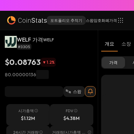
포트폴리오 추적기
스왑
암호화폐
가격
WELF 가격
WELF
개요
소장
#3305
$0.08763
1.2
%
가격
฿0.00000136
스왑
시가총액
FDV
$1.12M
$4.38M
24시간 거래량
거래량/시가총액 24