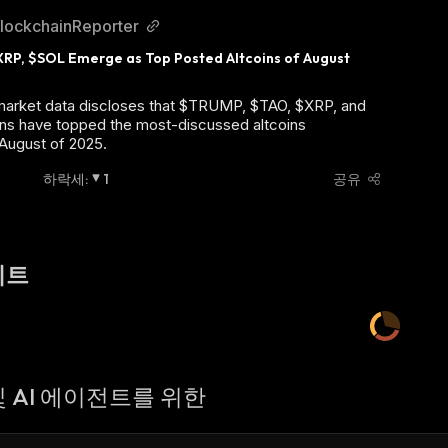
lockchainReporter
RP, $SOL Emerge as Top Posted Altcoins of August 
 market data discloses that $TRUMP, $TAO, $XRP, and
ins have topped the most-discussed altcoins
August of 2025.
하락세
:
1
공유
이트
 AI 에이전트를 위한