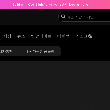
Build with CoinStats’ all-in-one API.
Learn more
시장
뉴스
팀 업데이트
버블 맵
리스크 😱
시가총액
사용 가능한 공급량