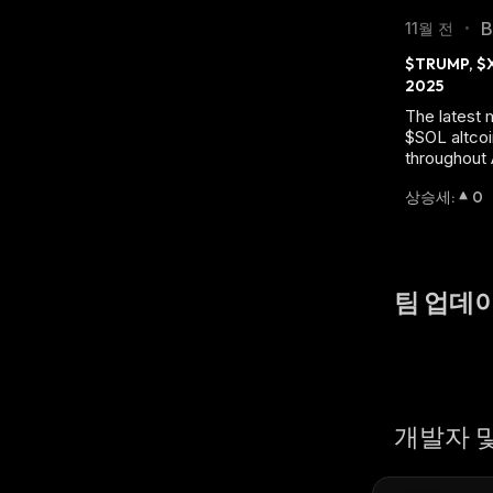
B
11월 전
•
$TRUMP, $X
2025
The latest
$SOL altco
throughout 
상승세
:
0
팀 업데
개발자 및