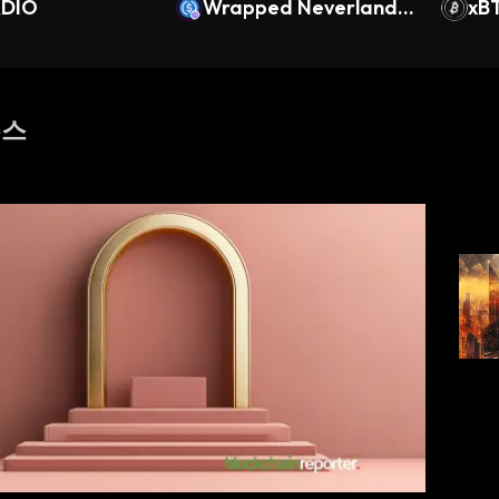
RDIO
Wrapped Neverland U
xB
SDC
뉴스