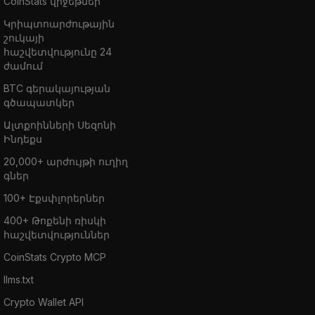
CoinStats վիջեթներ
Կրիպտոարժութային
շուկայի
հաշվետվությունը 24
ժամում
BTC գերակայության
գծապատկեր
Ալտքոինների Սեզոնի
Ինդեքս
20,000+ արժույթի ուղիղ
գներ
100+ Էքսփլորերներ
400+ Թոքենի ռիսկի
հաշվետվություններ
CoinStats Crypto MCP
llms.txt
Crypto Wallet API