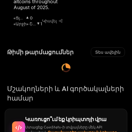
altcoins throughout
Ւ
August of 2025.
Կ
Ա
«Ցլի»
0
:
Կիսվել
Շուկ
«Արջի» Շո
1
Ա
Ւկա
:
:
Թիմի թարմացումներ
Տես ավելին
Մշակողների և AI գործակալների
համար
Կառուցո՞ւմ եք կրիպտոյի վրա
Ստացեք CoinStats-ի տվյալները մեկ API