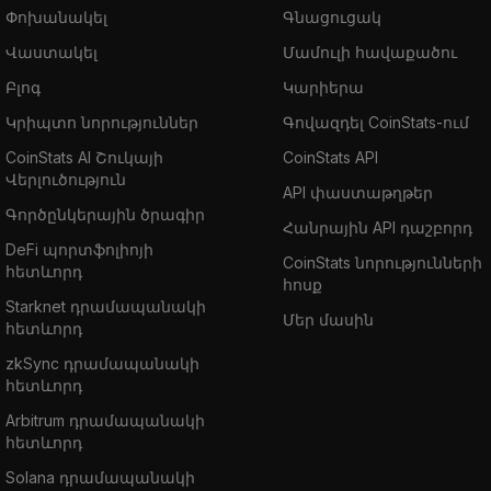
Փոխանակել
Գնացուցակ
Վաստակել
Մամուլի հավաքածու
Բլոգ
Կարիերա
Կրիպտո նորություններ
Գովազդել CoinStats-ում
CoinStats AI Շուկայի
CoinStats API
Վերլուծություն
API փաստաթղթեր
Գործընկերային ծրագիր
Հանրային API դաշբորդ
DeFi պորտֆոլիոյի
CoinStats նորությունների
հետևորդ
հոսք
Starknet դրամապանակի
Մեր մասին
հետևորդ
zkSync դրամապանակի
հետևորդ
Arbitrum դրամապանակի
հետևորդ
Solana դրամապանակի