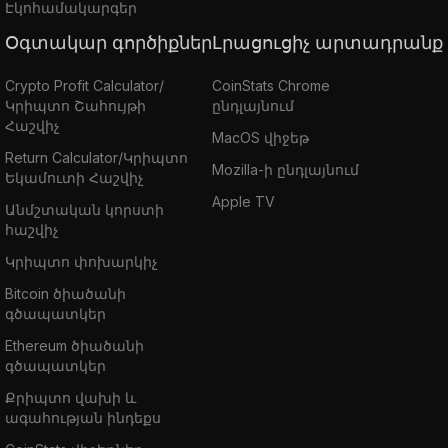
Էկոհամակարգեր
Օգտակար գործիքներ
Լրացուցիչ արտադրանք
Crypto Profit Calculator/
CoinStats Chrome
Կրիպտո Շահույթի
ընդլայնում
Հաշվիչ
MacOS վիջեթ
Return Calculator/Կրիպտո
Mozilla-ի ընդլայնում
Եկամուտի Հաշվիչ
Apple TV
Անմշտական կորստի
հաշվիչ
Կրիպտո փոխարկիչ
Bitcoin ծիածանի
գծապատկեր
Ethereum ծիածանի
գծապատկեր
Քրիպտո վախի և
ագահության ինդեքս