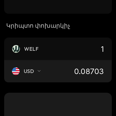
Կրիպտո փոխարկիչ
WELF
USD