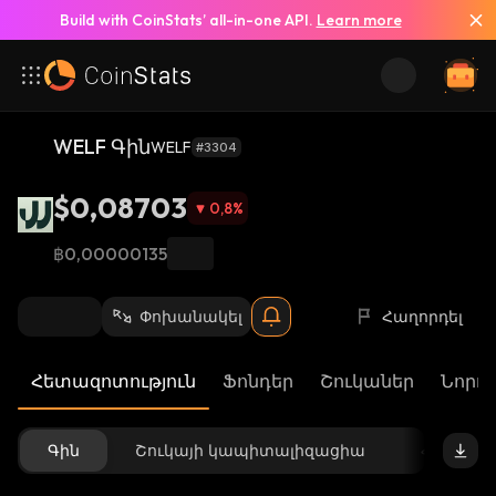
Build with CoinStats’ all-in-one API.
Learn more
WELF Գին
WELF
#3304
$0,08703
0,8
%
฿0,00000135
Փոխանակել
Հաղորդել
Հետազոտություն
Ֆոնդեր
Շուկաներ
Նորու
Գին
Շուկայի կապիտալիզացիա
Հասանե