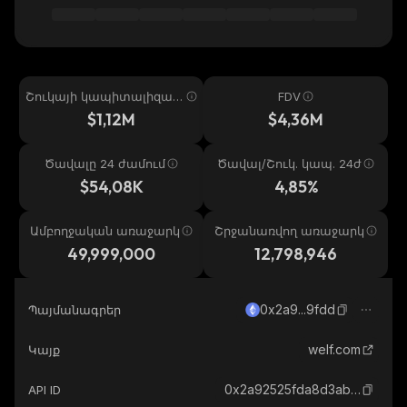
Շուկայի կապիտալիզաց
FDV
իա
$1,12M
$4,36M
Ծավալը 24 ժամում
Ծավալ/Շուկ. կապ. 24ժ
$54,08K
4,85%
Ամբողջական առաջարկ
Շրջանառվող առաջարկ
49,999,000
12,798,946
0x2a9...9fdd
Պայմանագրեր
welf.com
Կայք
0x2a92525fda8d3ab481f8e2a913b64b64bd1c9fdd_ethereum
API ID