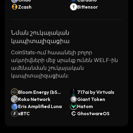
Zcash
Bittensor
Նման շուկայական
կապիտալիզացիա
CoinStats-ում հասանելի բոլոր
ակտիվների մեջ սրանք ունեն WELF-ին
ամենանման շուկայական
կապիտալիզացիան:
Bloom Energy (bSto
717ai by Virtuals
cks Tokenized Stoc
Roko Network
Giant Token
k)
Eris Amplified Luna
Hatom
xBTC
GhostwareOS