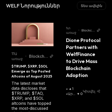
WELF Նորություններ
Տես ավելին
1տ
•
Blockch
առաջ
ainRepo
Dione Protocol 
rter
Partners with 
WelfFinance 
11Ա
Blockchai
•
առաջ
to Drive Mass 
nReporter
$TRUMP, $XRP, $SOL 
Blockchain 
Emerge as Top Posted 
Adoption
Altcoins of August 2025
The latest market
data discloses that
«Ց
1
Կիսվել
$TRUMP, $TAO,
Լ
«Արջ
0
$XRP, and $SOL
Ի»
Ի» Շո
altcoins have topped
Շ
Ւկա
:
the most-discussed
Ո