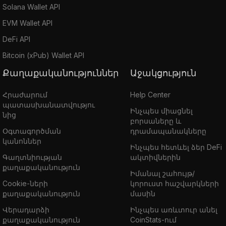
Solana Wallet API
EVM Wallet API
DeFi API
Bitcoin (xPub) Wallet API
Քաղաքականություններ
Աջակցություն
Հրաժարում
Help Center
պատասխանատվությու
Ինչպես միացնել
նից
բորսաները և
Օգտագործման
դրամապանակները
կանոններ
Ինչպես հետևել ձեր DeFi
Գաղտնիության
ակտիվներին
քաղաքականություն
Իմանալ շահույթ/
Cookie-ների
կորուստ հաշվարկների
քաղաքականություն
մասին
Վերադարձի
Ինչպես առևտուր անել
քաղաքականություն
CoinStats-ում