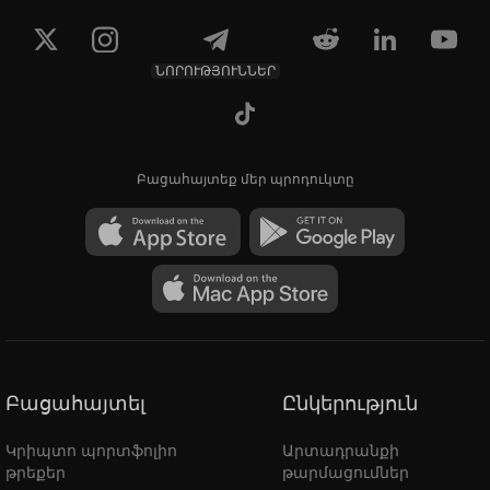
ՆՈՐՈՒԹՅՈՒՆՆԵՐ
Բացահայտեք մեր պրոդուկտը
Բացահայտել
Ընկերություն
Կրիպտո պորտֆոլիո
Արտադրանքի
թրեքեր
թարմացումներ