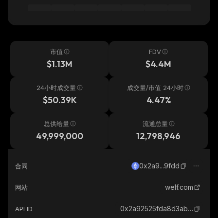
市值
FDV
$1.13M
$4.4M
24小时成交量
成交量/市值 24小时
$50.39K
4.47%
总供给量
流通总量
49,999,000
12,798,946
0x2a9...9fdd
合同
welf.com
网站
0x2a92525fda8d3ab481f8e2a913b64b64bd1c9fdd_ethereum
API ID