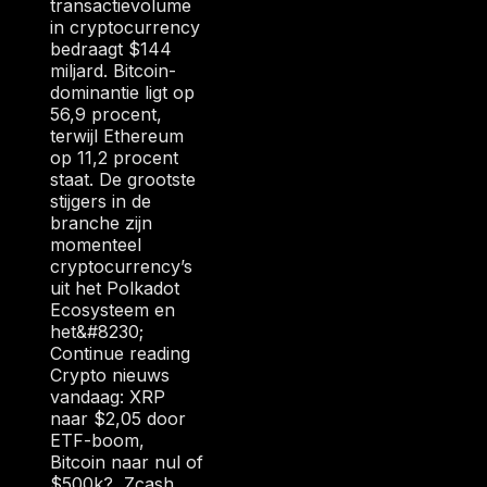
transactievolume
in cryptocurrency
bedraagt $144
miljard. Bitcoin-
dominantie ligt op
56,9 procent,
terwijl Ethereum
op 11,2 procent
staat. De grootste
stijgers in de
branche zijn
momenteel
cryptocurrency’s
uit het Polkadot
Ecosysteem en
het&#8230;
Continue reading
Crypto nieuws
vandaag: XRP
naar $2,05 door
ETF-boom,
Bitcoin naar nul of
$500k?, Zcash