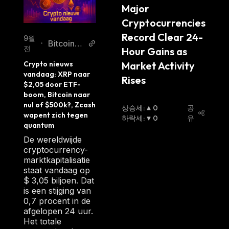
Major 
Cryptocurrencies 
Record Clear 24-
9월
Bitcoinm
•
전
Hour Gains as 
agazine.
Crypto nieuws 
Market Activity 
nl
vandaag: XRP naar 
Rises
$2,05 door ETF-
boom, Bitcoin naar 
nul of $500k?, Zcash 
상승세
:
0
공
wapent zich tegen 
하락세
:
0
유
quantum
De wereldwijde
cryptocurrency-
marktkapitalisatie
staat vandaag op
$ 3,05 biljoen. Dat
is een stijging van
0,7 procent in de
afgelopen 24 uur.
Het totale