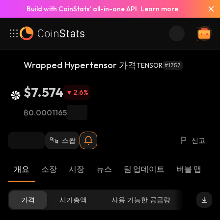
Build with CoinStats’ all-in-one API.
Learn more
Wrapped Hypertensor 가격
TENSOR
#1757
$7.574
2.6
%
฿0.0001165
스왑
신고
개요
소장
시장
뉴스
팀 업데이트
버블 맵
리
가격
시가총액
사용 가능한 공급량