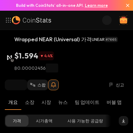
Build with CoinStats’ all-in-one API.
Learn more
Wrapped NEAR (Universal) 가격
UNEAR
#7665
$1.594
4.4
%
฿0.00002456
스왑
신고
개요
소장
시장
뉴스
팀 업데이트
버블 맵
리
가격
시가총액
사용 가능한 공급량