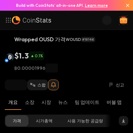
Build with CoinStats’ all-in-one API.
Learn more
Wrapped OUSD 가격
WOUSD
#18146
$1.3
0.1
%
฿0.00001996
스왑
신고
개요
소장
시장
뉴스
팀 업데이트
버블 맵
리
가격
시가총액
사용 가능한 공급량