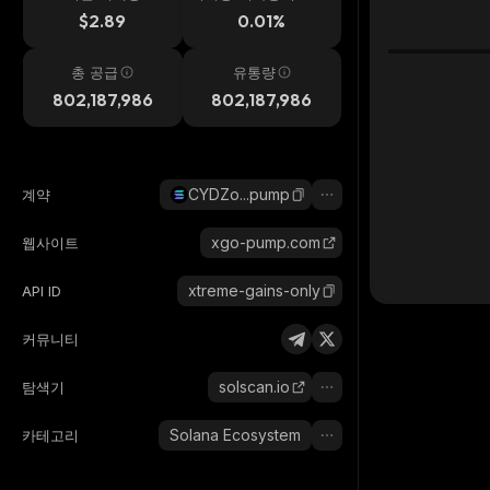
시간
$2.89
0.01%
총 공급
유통량
802,187,986
802,187,986
CYDZo...pump
계약
xgo-pump.com
웹사이트
xtreme-gains-only
API ID
커뮤니티
solscan.io
탐색기
Solana Ecosystem
카테고리