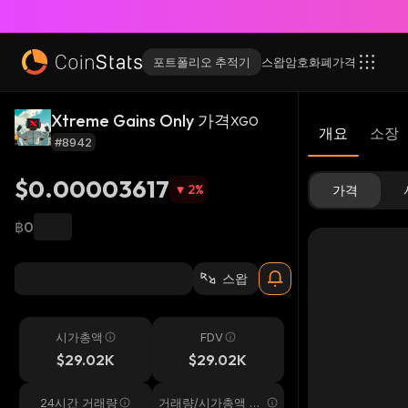
포트폴리오 추적기
스왑
암호화폐
가격
Xtreme Gains Only 가격
XGO
개요
소장
#8942
$0.00003617
2
%
가격
฿0
스왑
시가총액
FDV
$29.02K
$29.02K
24시간 거래량
거래량/시가총액 24