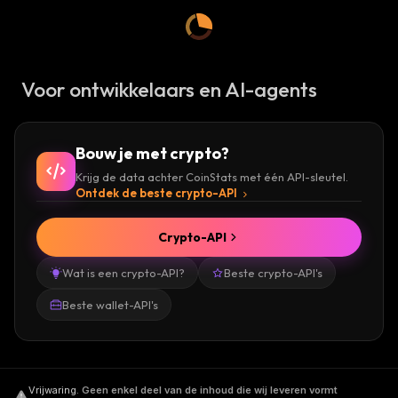
Voor ontwikkelaars en AI-agents
Bouw je met crypto?
Krijg de data achter CoinStats met één API-sleutel.
Ontdek de beste crypto-API
Crypto-API
Wat is een crypto-API?
Beste crypto-API's
Beste wallet-API's
Vrijwaring
.
Geen enkel deel van de inhoud die wij leveren vormt