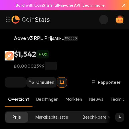
Build with CoinStats’ all-in-one API.
Learn more
Aave v3 RPL Prijs
ARPL
#16850
$1,542
0
%
฿0,00002399
Omruilen
Rapporteer
Overzicht
Bezittingen
Markten
Nieuws
Team Up
Prijs
Marktkapitalisatie
Beschikbare Voorraad