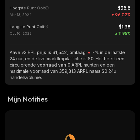
$38,8
Hoogste Punt Ooit
96,02
%
Mar 13, 2024
$1,38
Laagste Punt Ooit
11,95
%
Oct 10, 2025
Aave v3 RPL
prijs is $1,542, omlaag
-%
in de laatste
24 uur, en de live marktkapitalisatie is
$0
. Het heeft een
circulerende
voorraad van
0 ARPL
munten en een
maximale voorraad van
359,313 ARPL
naast
$0
24u
handelsvolume.
Mijn Notities