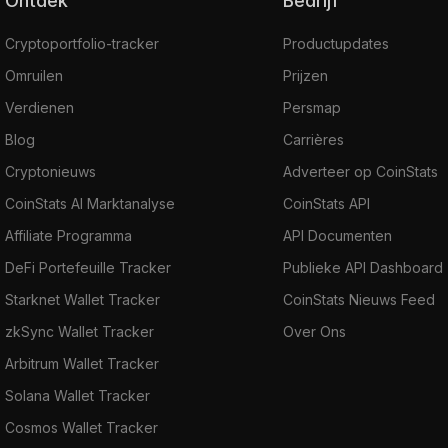
Ontdek
Bedrijf
Cryptoportfolio-tracker
Productupdates
Omruilen
Prijzen
Verdienen
Persmap
Blog
Carrières
Cryptonieuws
Adverteer op CoinStats
CoinStats AI Marktanalyse
CoinStats API
Affiliate Programma
API Documenten
DeFi Portefeuille Tracker
Publieke API Dashboard
Starknet Wallet Tracker
CoinStats Nieuws Feed
zkSync Wallet Tracker
Over Ons
Arbitrum Wallet Tracker
Solana Wallet Tracker
Cosmos Wallet Tracker