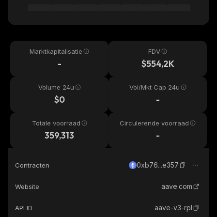
Marktkapitalisatie
FDV
-
$554,2K
Volume 24u
Vol/Mkt Cap 24u
$0
-
Totale voorraad
Circulerende voorraad
359,313
-
0xb76...e357
Contracten
aave.com
Website
aave-v3-rpl
API ID