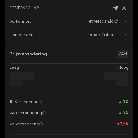
GEMEENSCHAP
etherscan.io
Verkenners
Aave Tokens
Categorieën
Prijsverandering
24H
Laag
Hoog
0
%
1h Verandering
0
%
24h Verandering
1,9
%
7d Verandering