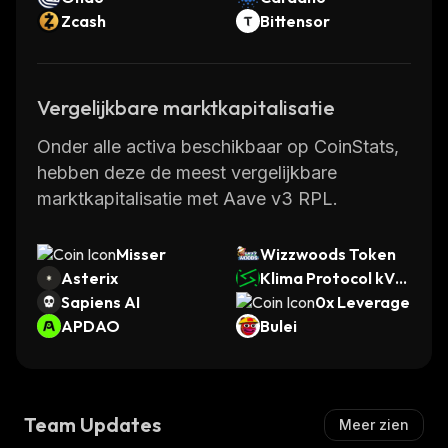
Zcash
Bittensor
Vergelijkbare marktkapitalisatie
Onder alle activa beschikbaar op CoinStats,
hebben deze de meest vergelijkbare
marktkapitalisatie met Aave v3 RPL.
Misser
Wizzwoods Token
Asterix
Klima Protocol kVC
Sapiens AI
M
0x Leverage
APDAO
Bulei
Team Updates
Meer zien