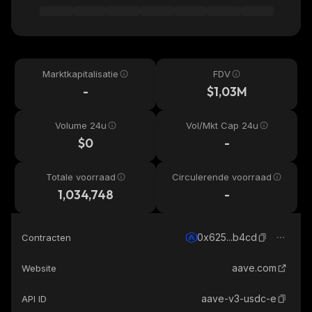
Marktkapitalisatie
FDV
-
$1,03M
Volume 24u
Vol/Mkt Cap 24u
$0
-
Totale voorraad
Circulerende voorraad
1,034,748
-
0x625...b4cd
Contracten
aave.com
Website
aave-v3-usdc-e
API ID