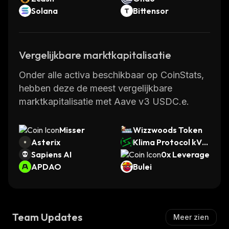
Solana
Bittensor
Vergelijkbare marktkapitalisatie
Onder alle activa beschikbaar op CoinStats,
hebben deze de meest vergelijkbare
marktkapitalisatie met Aave v3 USDC.e.
Misser
Wizzwoods Token
Asterix
Klima Protocol kVC
Sapiens AI
M
0x Leverage
APDAO
Bulei
Team Updates
Meer zien