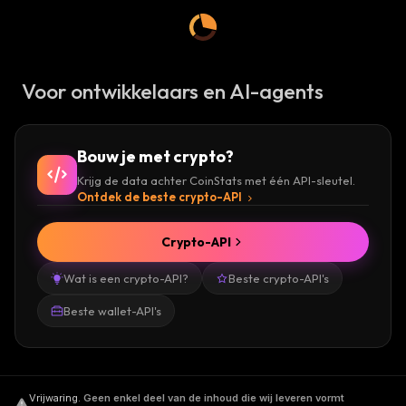
Voor ontwikkelaars en AI-agents
Bouw je met crypto?
Krijg de data achter CoinStats met één API-sleutel.
Ontdek de beste crypto-API
Crypto-API
Wat is een crypto-API?
Beste crypto-API's
Beste wallet-API's
Vrijwaring
.
Geen enkel deel van de inhoud die wij leveren vormt