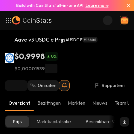
Build with CoinStats’ all-in-one API.
Learn more
Aave v3 USDC.e Prijs
AUSDC.E
#16895
$0,9998
0
%
฿0,00001539
Omruilen
Rapporteer
Overzicht
Bezittingen
Markten
Nieuws
Team Up
Prijs
Marktkapitalisatie
Beschikbare Voorraad