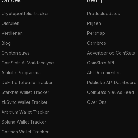
Ontdek
Bedrijf
Cryptoportfolio-tracker
Productupdates
Omruilen
Prijzen
Verdienen
Persmap
Blog
Carrières
Cryptonieuws
Adverteer op CoinStats
CoinStats AI Marktanalyse
CoinStats API
Affiliate Programma
API Documenten
DeFi Portefeuille Tracker
Publieke API Dashboard
Starknet Wallet Tracker
CoinStats Nieuws Feed
zkSync Wallet Tracker
Over Ons
Arbitrum Wallet Tracker
Solana Wallet Tracker
Cosmos Wallet Tracker