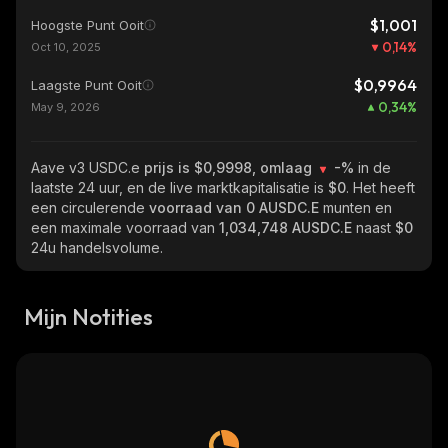
$1,001
Hoogste Punt Ooit
0,14
%
Oct 10, 2025
$0,9964
Laagste Punt Ooit
0,34
%
May 9, 2026
Aave v3 USDC.e
prijs is $0,9998, omlaag
-%
in de
laatste 24 uur, en de live marktkapitalisatie is
$0
. Het heeft
een circulerende
voorraad van
0 AUSDC.E
munten en
een maximale voorraad van
1,034,748 AUSDC.E
naast
$0
24u handelsvolume.
Mijn Notities