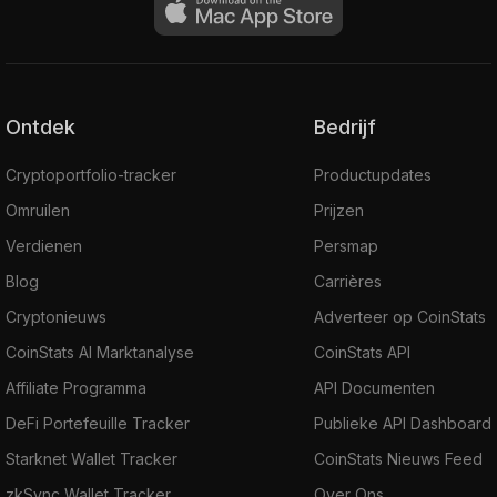
Ontdek
Bedrijf
Cryptoportfolio-tracker
Productupdates
Omruilen
Prijzen
Verdienen
Persmap
Blog
Carrières
Cryptonieuws
Adverteer op CoinStats
CoinStats AI Marktanalyse
CoinStats API
Affiliate Programma
API Documenten
DeFi Portefeuille Tracker
Publieke API Dashboard
Starknet Wallet Tracker
CoinStats Nieuws Feed
zkSync Wallet Tracker
Over Ons