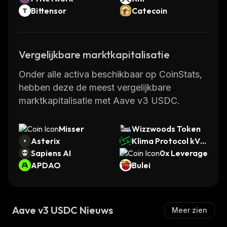
Bittensor
Catecoin
Vergelijkbare marktkapitalisatie
Onder alle activa beschikbaar op CoinStats,
hebben deze de meest vergelijkbare
marktkapitalisatie met Aave v3 USDC.
Misser
Wizzwoods Token
Asterix
Klima Protocol kVC
Sapiens AI
M
0x Leverage
APDAO
Bulei
Aave v3 USDC Nieuws
Meer zien