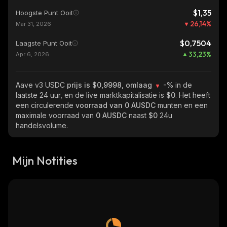
$1,35
Hoogste Punt Ooit
26,14
%
Mar 31, 2026
$0,7504
Laagste Punt Ooit
33,23
%
Apr 6, 2026
Aave v3 USDC
prijs is $0,9998, omlaag
-%
in de
laatste 24 uur, en de live marktkapitalisatie is
$0
. Het heeft
een circulerende
voorraad van
0 AUSDC
munten en een
maximale voorraad van
0 AUSDC
naast
$0
24u
handelsvolume.
Mijn Notities