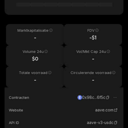
Marktkapitalisatie
FDV
-
-$1
Volume 24u
Vol/Mkt Cap 24u
$0
-
Totale voorraad
Circulerende voorraad
-
-
0x98c...6f5c
Contracten
aave.com
Website
aave-v3-usdc
API ID