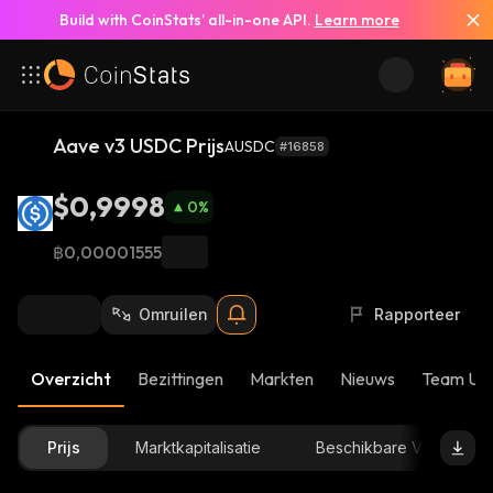
Build with CoinStats’ all-in-one API.
Learn more
Aave v3 USDC Prijs
AUSDC
#16858
$0,9998
0
%
฿0,00001555
Omruilen
Rapporteer
Overzicht
Bezittingen
Markten
Nieuws
Team Up
Prijs
Marktkapitalisatie
Beschikbare Voorraad