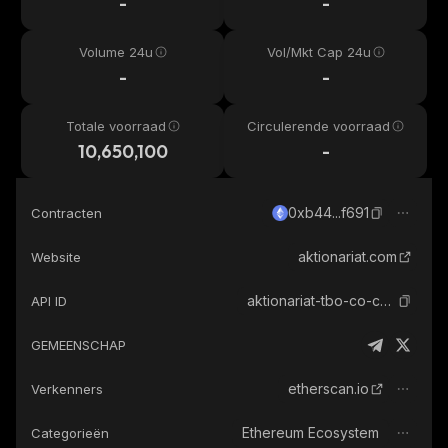
-
-
Volume 24u
Vol/Mkt Cap 24u
-
-
Totale voorraad
Circulerende voorraad
10,650,100
-
0xb44...f691
Contracten
aktionariat.com
Website
aktionariat-tbo-co-comon-accelerator-holding-ag-tokenized-shares
API ID
GEMEENSCHAP
etherscan.io
Verkenners
Ethereum Ecosystem
Categorieën