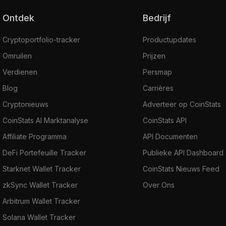
Ontdek
Bedrijf
Cryptoportfolio-tracker
Productupdates
Omruilen
Prijzen
Verdienen
Persmap
Blog
Carrières
Cryptonieuws
Adverteer op CoinStats
CoinStats AI Marktanalyse
CoinStats API
Affiliate Programma
API Documenten
DeFi Portefeuille Tracker
Publieke API Dashboard
Starknet Wallet Tracker
CoinStats Nieuws Feed
zkSync Wallet Tracker
Over Ons
Arbitrum Wallet Tracker
Solana Wallet Tracker