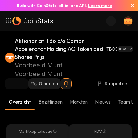
Build with CoinStats’ all-in-one API.
Learn more
Aktionariat TBo c/o Comon
Accelerator Holding AG Tokenized
TBOS
#16982
Shares Prijs
Voorbeeld Munt
Voorbeeld Munt
Omruilen
Rapporteer
Overzicht
Bezittingen
Markten
Nieuws
Team Up
Marktkapitalisatie
FDV