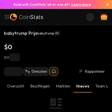
Build with CoinStats’ all-in-one API.
Learn more
babytrump Prijs
babytrump
#0
$0
฿0
Omruilen
Rapporteer
Overzicht
Bezittingen
Markten
Nieuws
Team Up