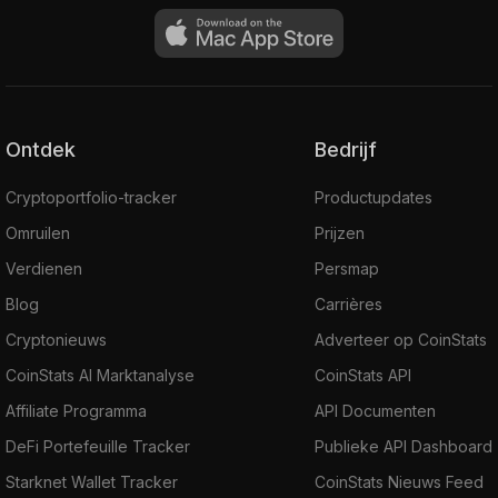
Ontdek
Bedrijf
Cryptoportfolio-tracker
Productupdates
Omruilen
Prijzen
Verdienen
Persmap
Blog
Carrières
Cryptonieuws
Adverteer op CoinStats
CoinStats AI Marktanalyse
CoinStats API
Affiliate Programma
API Documenten
DeFi Portefeuille Tracker
Publieke API Dashboard
Starknet Wallet Tracker
CoinStats Nieuws Feed