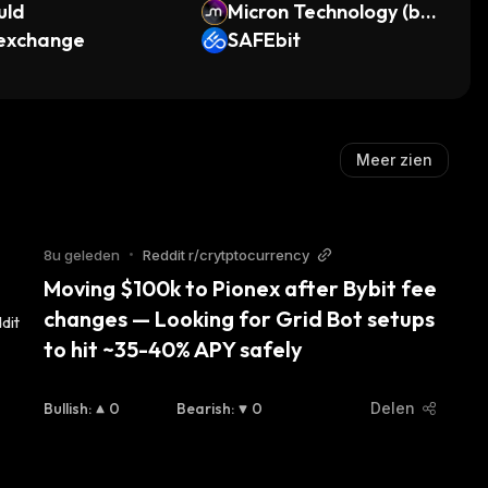
uld
Micron Technology (bS
.exchange
tocks Tokenized Stoc
SAFEbit
k)
Meer zien
8u geleden
•
Reddit r/crytptocurrency
Moving $100k to Pionex after Bybit fee 
changes — Looking for Grid Bot setups 
to hit ~35-40% APY safely
Bullish
:
0
Bearish
:
0
Delen