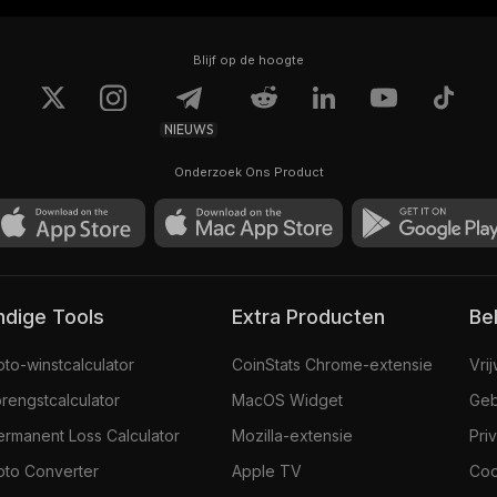
Blijf op de hoogte
NIEUWS
Onderzoek Ons Product
andige Tools
Extra Producten
Be
pto-winstcalculator
CoinStats Chrome-extensie
Vri
rengstcalculator
MacOS Widget
Geb
ermanent Loss Calculator
Mozilla-extensie
Pri
pto Converter
Apple TV
Coo