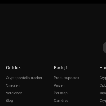
Ontdek
Bedrijf
H
Cryptoportfolio-tracker
Productupdates
Cry
Omruilen
Prijzen
Opb
Verdienen
Persmap
Imp
Blog
Carrières
Cry