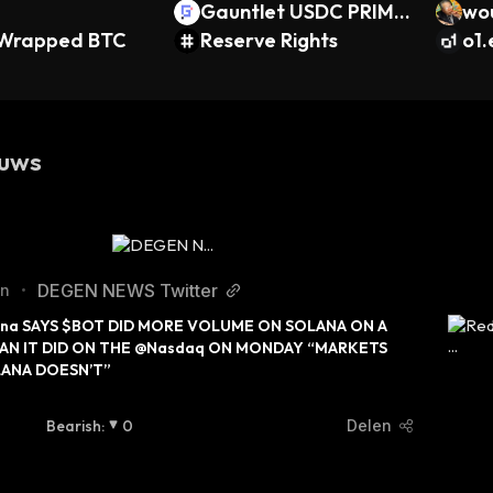
Gauntlet USDC PRIME
wo
Wrapped BTC
V2
Reserve Rights
o1
uws
DEGEN NEWS Twitter
en
•
na SAYS $BOT DID MORE VOLUME ON SOLANA ON A 
AN IT DID ON THE @Nasdaq ON MONDAY “MARKETS 
LANA DOESN’T”
Bearish
:
0
Delen