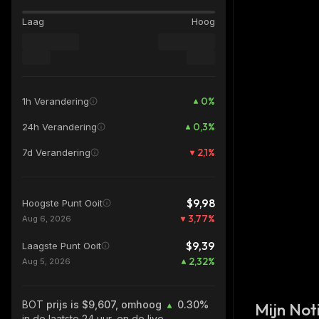
Laag
Hoog
0
%
1h Verandering
0,3
%
24h Verandering
2,1
%
7d Verandering
$9,98
Hoogste Punt Ooit
3,77
%
Aug 6, 2026
$9,39
Laagste Punt Ooit
2,32
%
Aug 5, 2026
BOT
prijs is $9,607, omhoog
0.30%
Mijn Noti
in de laatste 24 uur, en de live