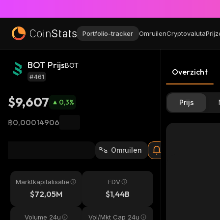
Portfolio-tracker
Omruilen
Cryptovaluta
Prij
BOT Prijs
BOT
Overzicht
#461
$9,607
0,3
%
Prijs
฿0,00014906
Omruilen
Marktkapitalisatie
FDV
$72,05M
$1,44B
Volume 24u
Vol/Mkt Cap 24u