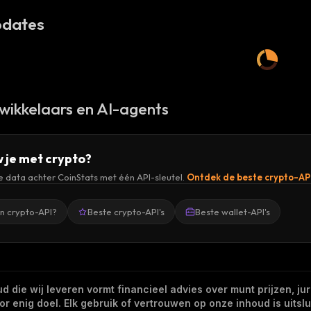
dates
wikkelaars en AI-agents
 je met crypto?
de data achter CoinStats met één API-sleutel.
Ontdek de beste crypto-AP
en crypto-API?
Beste crypto-API's
Beste wallet-API's
 die wij leveren vormt financieel advies over munt prijzen, jur
 enig doel. Elk gebruik of vertrouwen op onze inhoud is uitslui