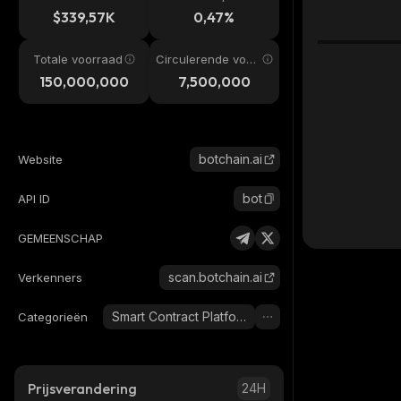
$339,57K
0,47%
Totale voorraad
Circulerende voor
raad
150,000,000
7,500,000
botchain.ai
Website
bot
API ID
GEMEENSCHAP
scan.botchain.ai
Verkenners
Smart Contract Platform
Categorieën
Prijsverandering
24H