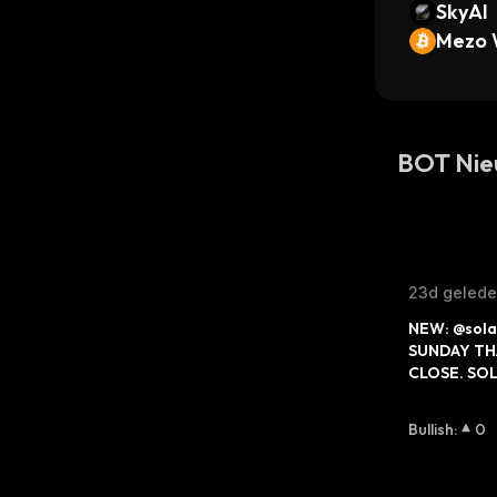
SkyAI
Mezo 
BOT Nie
23d geled
NEW: @sola
SUNDAY TH
CLOSE. SO
Bullish
:
0