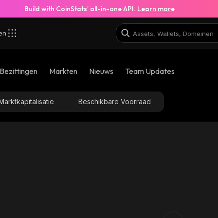
Build with CoinStats’ all-in-one API.
Learn more
zen
Bezittingen
Markten
Nieuws
Team Updates
Marktkapitalisatie
Beschikbare Voorraad