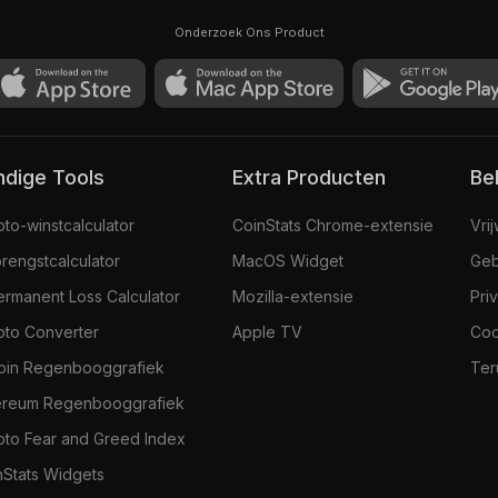
Onderzoek Ons Product
andige Tools
Extra Producten
Be
pto-winstcalculator
CoinStats Chrome-extensie
Vri
rengstcalculator
MacOS Widget
Geb
ermanent Loss Calculator
Mozilla-extensie
Pri
pto Converter
Apple TV
Coo
coin Regenbooggrafiek
Ter
ereum Regenbooggrafiek
pto Fear and Greed Index
nStats Widgets