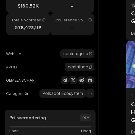
T
$180,52K
-
C
Totale voorraad
Circulerende voor
G
raad
578,423,119
-
Bu
centrifuge.io
Website
centrifuge
API ID
GEMEENSCHAP
Polkadot Ecosystem
Categorieën
1j
C
H
Prijsverandering
24H
G
Laag
Hoog
Bu