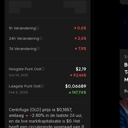
0,6
%
1h Verandering
2,6
%
24h Verandering
7,9
%
7d Verandering
1j
B
$2,19
Hoogste Punt Ooit
T
92,44
%
Oct 14, 2021
M
$0,06689
Laagste Punt Ooit
Bu
147,76
%
Feb 5, 2026
Centrifuge [OLD]
prijs is $0,1657,
omlaag
-2.60%
in de laatste 24 uur,
en de live marktkapitalisatie is
$0
. Het
heeft een circulerende
voorraad van
0