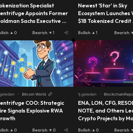
okenization Specialist 
Newest 'Star' in Sky 
entrifuge Appoints Former 
Ecosystem Launches W
oldman Sachs Executive as 
$1B Tokenized Credit 
COO
Strategy
llish
:
0
Bearish
:
1
Bullish
:
1
Bearish
:
 geleden
•
Bitcoin World
1j geleden
•
BlockchainRepo
entrifuge COO: Strategic 
ENA, LON, CFG, RESOL
ire Signals Explosive RWA 
NOTE, and Others Lea
rowth
Crypto Projects by Mo
TVL Growth
llish
:
0
Bearish
:
0
Bullish
:
0
Bearish
: