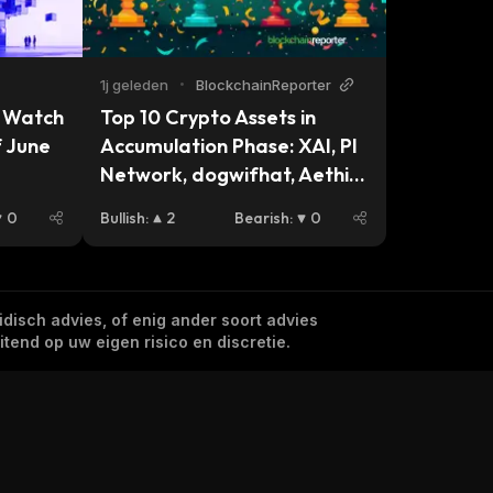
1j geleden
•
BlockchainReporter
 Watch 
Top 10 Crypto Assets in 
f June
Accumulation Phase: XAI, PI 
Network, dogwifhat, Aethir 
Lead the Pack
0
Bullish
:
2
Bearish
:
0
idisch advies, of enig ander soort advies
tend op uw eigen risico en discretie.