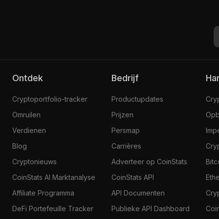
Ontdek
Bedrijf
H
Cryptoportfolio-tracker
Productupdates
Cry
Omruilen
Prijzen
Opb
Verdienen
Persmap
Imp
Blog
Carrières
Cry
Cryptonieuws
Adverteer op CoinStats
Bit
CoinStats AI Marktanalyse
CoinStats API
Eth
Affiliate Programma
API Documenten
Cry
DeFi Portefeuille Tracker
Publieke API Dashboard
Coi