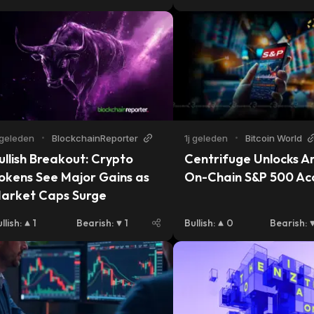
 geleden
•
BlockchainReporter
1j geleden
•
Bitcoin World
ullish Breakout: Crypto 
Centrifuge Unlocks A
okens See Major Gains as 
On-Chain S&P 500 Ac
arket Caps Surge
llish
:
1
Bearish
:
1
Bullish
:
0
Bearish
: