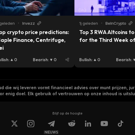
 geleden
•
Invezz
1j geleden
•
BeInCrypto
op crypto price predictions: 
Top 3 RWA Altcoins to
aple Finance, Centrifuge, 
for the Third Week o
ei
llish
:
0
Bearish
:
0
Bullish
:
0
Bearish
:
 die wij leveren vormt financieel advies over munt prijzen, jur
 enig doel. Elk gebruik of vertrouwen op onze inhoud is uitslui
Blijf op de hoogte
NIEUWS