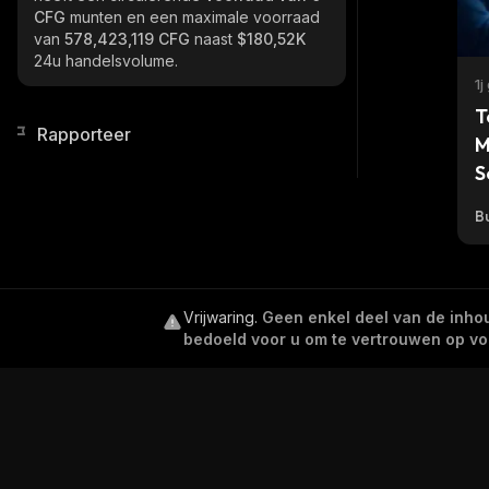
CFG
munten en een maximale voorraad
van
578,423,119 CFG
naast
$180,52K
24u handelsvolume.
1j
T
Rapporteer
M
S
Bu
Vrijwaring
.
Geen enkel deel van de inhoud
bedoeld voor u om te vertrouwen op voor