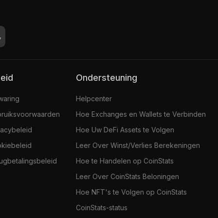
leid
Ondersteuning
jwaring
Helpcenter
ruiksvoorwaarden
Hoe Exchanges en Wallets te Verbinden
vacybeleid
Hoe Uw DeFi Assets te Volgen
kiebeleid
Leer Over Winst/Verlies Berekeningen
ugbetalingsbeleid
Hoe te Handelen op CoinStats
Leer Over CoinStats Beloningen
Hoe NFT's te Volgen op CoinStats
CoinStats-status