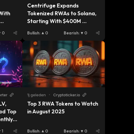
Centrifuge Expands 
ith 
Tokenized RWAs to Solana, 
Starting With $400M 
Treasury Fund
0
Bullish
:
0
Bearish
:
0
rter
1j geleden
•
Cryptoticker.io
V, 
Top 3 RWA Tokens to Watch 
d Top 
in August 2025
nthly 
1
Bullish
:
0
Bearish
:
0