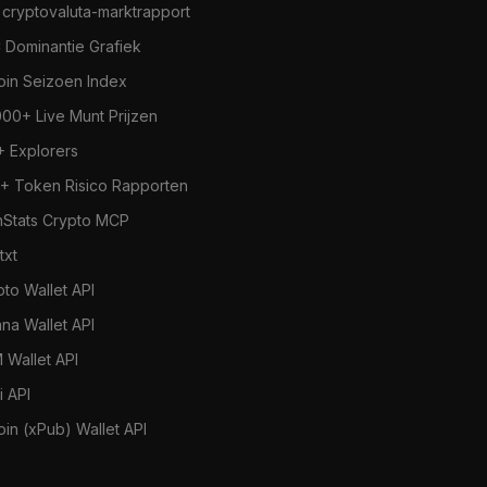
 cryptovaluta-marktrapport
 Dominantie Grafiek
coin Seizoen Index
000+ Live Munt Prijzen
+ Explorers
+ Token Risico Rapporten
nStats Crypto MCP
.txt
pto Wallet API
ana Wallet API
 Wallet API
i API
oin (xPub) Wallet API