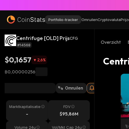
Portfolio-tracker
Omruilen
Cryptovaluta
Prij
Centrifuge [OLD] Prijs
CFG
Overzicht
#14568
$0,1657
Centr
2,6
%
฿0,00000256
Omruilen
Marktkapitalisatie
FDV
-
$95,86M
1j
Volume 24u
Vol/Mkt Cap 24u