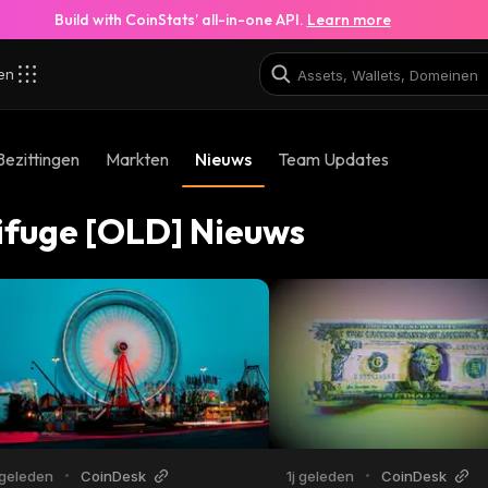
Build with CoinStats’ all-in-one API.
Learn more
zen
Bezittingen
Markten
Nieuws
Team Updates
ifuge [OLD] Nieuws
 geleden
•
CoinDesk
1j geleden
•
CoinDesk