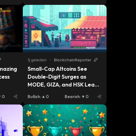
1j geleden
•
BlockchainReporter
mazing 
Small-Cap Altcoins See 
cess
Double-Digit Surges as 
MODE, GIZA, and HSK Lead 
Gains
0
Bullish
:
0
Bearish
:
0