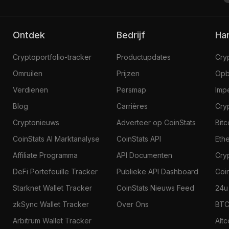
Ontdek
Bedrijf
H
Cryptoportfolio-tracker
Productupdates
Cry
Omruilen
Prijzen
Opb
Verdienen
Persmap
Imp
Blog
Carrières
Cry
Cryptonieuws
Adverteer op CoinStats
Bit
CoinStats AI Marktanalyse
CoinStats API
Eth
Affiliate Programma
API Documenten
Cry
DeFi Portefeuille Tracker
Publieke API Dashboard
Coi
Starknet Wallet Tracker
CoinStats Nieuws Feed
24u
zkSync Wallet Tracker
Over Ons
BTC
Arbitrum Wallet Tracker
Alt