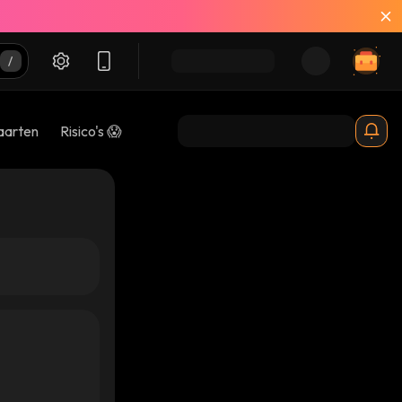
aarten
Risico's 😱