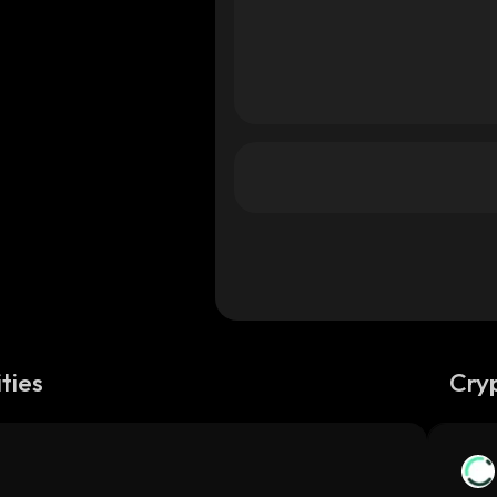
ties
Cry