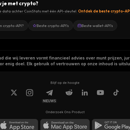
 je met crypto?
de data achter CoinStats met één API-sleutel.
Ontdek de beste crypto-AP
en crypto-API?
Beste crypto-API's
Beste wallet-API's
 die wij leveren vormt financieel advies over munt prijzen, jur
 enig doel. Elk gebruik of vertrouwen op onze inhoud is uitslui
Blijf op de hoogte
NIEUWS
Onderzoek Ons Product