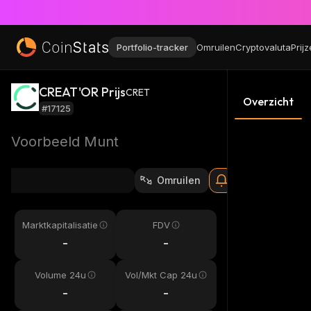
Portfolio-tracker
Omruilen
Cryptovaluta
Prij
CREAT'OR Prijs
CRET
Overzicht
#17125
Voorbeeld Munt
Omruilen
Marktkapitalisatie
FDV
-
-
Volume 24u
Vol/Mkt Cap 24u
-
-