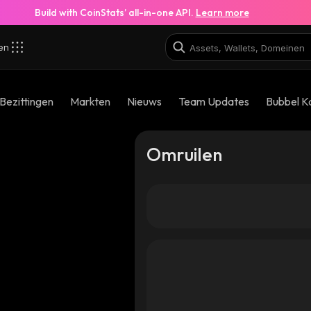
Build with CoinStats’ all-in-one API.
Learn more
zen
Bezittingen
Markten
Nieuws
Team Updates
Bubbel K
Omruilen