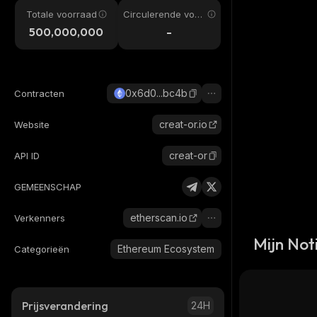
Totale voorraad
Circulerende voor
raad
500,000,000
-
0x6d0...bc4b
Contracten
creat-or.io
Website
creat-or
API ID
GEMEENSCHAP
etherscan.io
Verkenners
Mijn Noti
Ethereum Ecosystem
Categorieën
Prijsverandering
24H