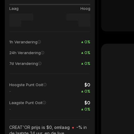
Laag
Hoog
0
%
1h Verandering
0
%
24h Verandering
0
%
7d Verandering
$0
Hoogste Punt Ooit
0
%
-
$0
Laagste Punt Ooit
0
%
-
CREAT'OR
prijs is $0, omlaag
-%
in
de laatste 24 uur, en de live