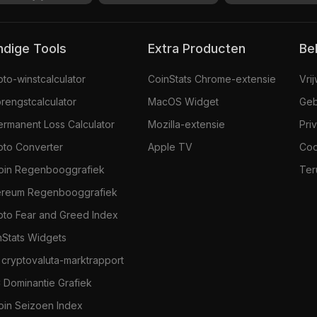
andige Tools
Extra Producten
Be
pto-winstcalculator
CoinStats Chrome-extensie
Vri
rengstcalculator
MacOS Widget
Geb
ermanent Loss Calculator
Mozilla-extensie
Pri
pto Converter
Apple TV
Coo
coin Regenbooggrafiek
Ter
ereum Regenbooggrafiek
pto Fear and Greed Index
nStats Widgets
 cryptovaluta-marktrapport
 Dominantie Grafiek
coin Seizoen Index