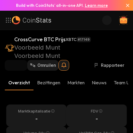
Build with CoinStats’ all-in-one API.
Learn more
CrossCurve BTC Prijs
XBTC
#17149
Voorbeeld Munt
Voorbeeld Munt
Omruilen
Rapporteer
Overzicht
Bezittingen
Markten
Nieuws
Team Up
Marktkapitalisatie
FDV
-
-