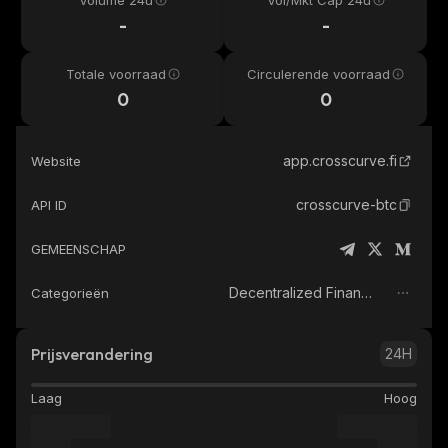
Volume 24u
Vol/Mkt Cap 24u
-
-
Totale voorraad
Circulerende voorraad
0
0
app.crosscurve.fi
Website
crosscurve-btc
API ID
GEMEENSCHAP
Decentralized Finance (DeFi)
Categorieën
Prijsverandering
24H
Laag
Hoog