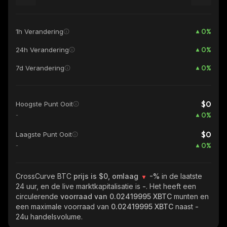
0
%
1h Verandering
0
%
24h Verandering
0
%
7d Verandering
$0
Hoogste Punt Ooit
0
%
-
$0
Laagste Punt Ooit
0
%
-
CrossCurve BTC
prijs is $0, omlaag
-%
in de laatste
24 uur, en de live marktkapitalisatie is
-
. Het heeft een
circulerende
voorraad van
0.02419995 XBTC
munten en
een maximale voorraad van
0.02419995 XBTC
naast
-
24u handelsvolume.