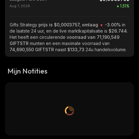
1,51
%
Aug 7, 2026
Gifts Strategy
prijs is $0,0003757, omlaag
-3.00%
in
de laatste 24 uur, en de live marktkapitalisatie is
$26.744
.
Het heeft een circulerende
voorraad van
71,190,549
GIFTSTR
munten en een maximale voorraad van
74,690,550 GIFTSTR
naast
$133,73
24u handelsvolume.
Mijn Notities