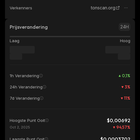
tonscan.org
Verkenners
Prijsverandering
24H
Laag
Hoog
0,1
%
1h Verandering
3
%
24h Verandering
11
%
7d Verandering
$0,00692
Hoogste Punt Ooit
94,57
%
Oct 2, 2025
$0,0003702
Laagste Punt Ooit