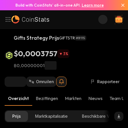
Build with CoinStats’ all-in-one API.
Learn more
Gifts Strategy Prijs
GIFTSTR
#9115
$0,0003757
3
%
฿0,00000001
Omruilen
Rapporteer
Overzicht
Bezittingen
Markten
Nieuws
Team Up
Prijs
Marktkapitalisatie
Beschikbare Voorraad