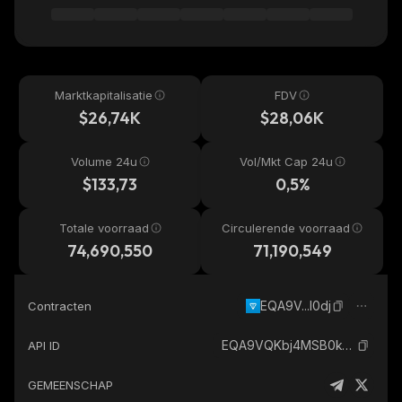
Marktkapitalisatie
FDV
$26,74K
$28,06K
Volume 24u
Vol/Mkt Cap 24u
$133,73
0,5%
Totale voorraad
Circulerende voorraad
74,690,550
71,190,549
EQA9V...l0dj
Contracten
EQA9VQKbj4MSB0k-7sK1UrYyIgn9UnUpGXpUckBe9-osl0dj_the-open-network
API ID
GEMEENSCHAP