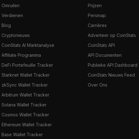
Omruilen
Prijzen
Verdienen
Persmap
Blog
Carrières
Cryptonieuws
Adverteer op CoinStats
CoinStats AI Marktanalyse
CoinStats API
Affiliate Programma
API Documenten
DeFi Portefeuille Tracker
Publieke API Dashboard
Starknet Wallet Tracker
CoinStats Nieuws Feed
zkSync Wallet Tracker
Over Ons
Arbitrum Wallet Tracker
Solana Wallet Tracker
Cosmos Wallet Tracker
Ethereum Wallet Tracker
Base Wallet Tracker