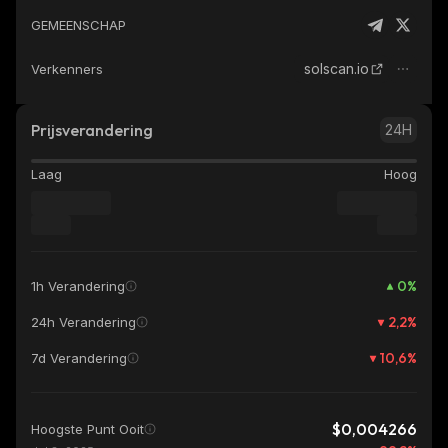
GEMEENSCHAP
solscan.io
Verkenners
Prijsverandering
24H
Laag
Hoog
0
%
1h Verandering
2,2
%
24h Verandering
10,6
%
7d Verandering
$0,004266
Hoogste Punt Ooit