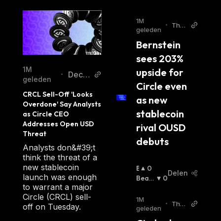
1M
•
The
geleden
Bloc
Bernstein 
k
sees 203% 
1M
upside for 
Decry
•
geleden
Circle even 
pt
CRCL Sell-Off 'Looks 
as new 
Overdone' Say Analysts 
stablecoin 
as Circle CEO 
Addresses Open USD 
rival OUSD 
Threat
debuts
Analysts don&#39;t
think the threat of a
new stablecoin
B
0
Delen
launch was enough
U
Beari
0
to warrant a major
Ll
Sh
:
Circle (CRCL) sell-
I
1M
•
The
off on Tuesday.
S
geleden
Bloc
H