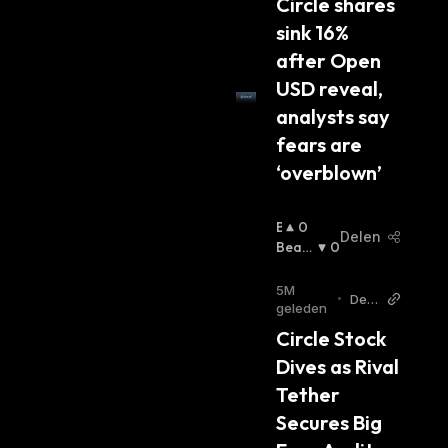
Circle shares 
k
:
sink 16% 
after Open 
USD reveal, 
analysts say 
fears are 
‘overblown’
B
0
Delen
U
Beari
0
Ll
Sh
:
I
5M
•
Dec
S
geleden
rypt
H
Circle Stock 
:
Dives as Rival 
Tether 
Secures Big 