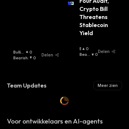
Four Audit, 
Crypto Bill 
Threatens 
Stablecoin 
Yield
B
0
Delen
Bullis
0
U
Beari
0
Delen
H
Bearish
:
:
0
Ll
Sh
:
I
S
H
:
Team Updates
Meer zien
Voor ontwikkelaars en AI-agents