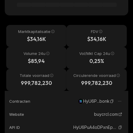
Marktkapitalisatie
FDV
$34,16K
$34,16K
Volume 24u
Vol/Mkt Cap 24u
$85,94
0,25%
Totale voorraad
Circulerende voorraad
999,782,230
999,782,230
HyU6P...bonk
Contracten
buycrcl.com
Website
HyU6PuA4oDPxnEpP7E3MGc4u6MQ4m31LZihTF7RPbonk_solana
API ID