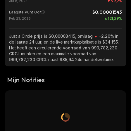
99,2
%
Jul 8, 2025
$0,00001543
Laagste Punt Ooit
121,29
%
Feb 23, 2026
Just a Circle
prijs is $0,00003415, omlaag
-2.20%
in
de laatste 24 uur, en de live marktkapitalisatie is
$34.155
.
Het heeft een circulerende
voorraad van
999,782,230
CRCL
munten en een maximale voorraad van
999,782,230 CRCL
naast
$85,94
24u handelsvolume.
Mijn Notities