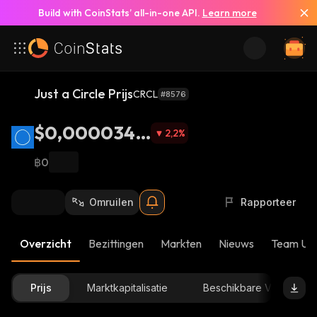
Build with CoinStats’ all-in-one API.
Learn more
Just a Circle Prijs
CRCL
#8576
$0,0000341
2,2
%
5
฿0
Omruilen
Rapporteer
Overzicht
Bezittingen
Markten
Nieuws
Team Up
Prijs
Marktkapitalisatie
Beschikbare Voorraad