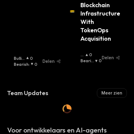
Blockchain 
Infrastructure 
With 
TokenOps 
Acquisition
B
0
Delen
Bullis
0
Ul
Bearis
0
Delen
H
Bearish
:
:
0
Lis
H
:
H
:
Team Updates
Meer zien
Voor ontwikkelaars en AI-agents