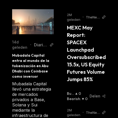
2M
•
TheNew
geleden
sCrypto
MEXC May 
Report: 
SPACEX 
14d
Diario
•
geleden
Launchpad 
Bitcoin
Mubadala Capital 
Oversubscribed 
entra al mundo de la 
15.5x, US Equity 
tokenización en Abu 
Futures Volume 
Dhabi con Coinbase 
como inversor
Jumps 85%
Mubadala Capital
llevó una estrategia
Bulli
0
de mercados
Delen
Sh
Bearish
:
:
0
privados a Base,
Solana y Sui
mediante la
2M
•
TheNew
infraestructura de
geleden
sCrypto