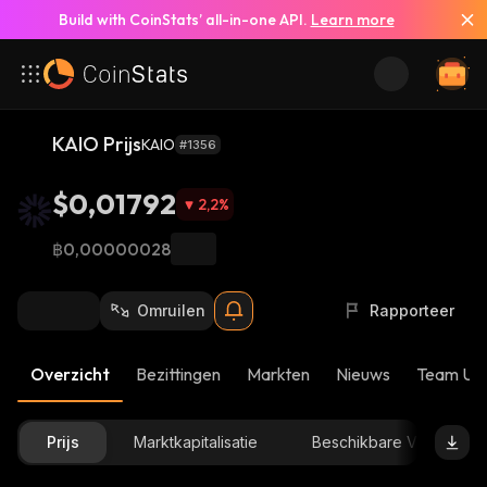
Build with CoinStats’ all-in-one API.
Learn more
KAIO Prijs
KAIO
#1356
$0,01792
2,2
%
฿0,00000028
Omruilen
Rapporteer
Overzicht
Bezittingen
Markten
Nieuws
Team Up
Prijs
Marktkapitalisatie
Beschikbare Voorraad