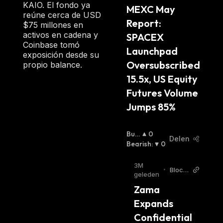
KAIO. El fondo ya
MEXC May 
reúne cerca de USD
Report: 
$75 millones en
activos en cadena y
SPACEX 
Coinbase tomó
Launchpad 
exposición desde su
Oversubscribed 
propio balance.
15.5x, US Equity 
Futures Volume 
Jumps 85%
Bulli
0
Delen
Sh
Bearish
:
:
0
3M
•
Block
geleden
chain
Zama 
Repor
ter
Expands 
Confidential 