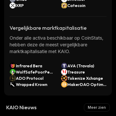
XRP
Catecoin
Vergelijkbare marktkapitalisatie
Onder alle activa beschikbaar op CoinStats,
hebben deze de meest vergelijkbare
marktkapitalisatie met KAIO.
Infrared Bera
AVA (Travala)
WolfSafePoorPeop
Treasure
le
ADO Protocol
Tokenize Xchange
Wrapped Krown
MakerDAO Optimis
m Bridged DAI (Opt
imism)
KAIO Nieuws
Meer zien