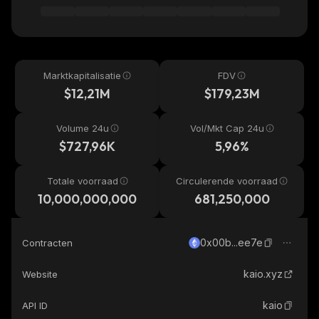
Marktkapitalisatie
FDV
$12,21M
$179,23M
Volume 24u
Vol/Mkt Cap 24u
$727,96K
5,96%
Totale voorraad
Circulerende voorraad
10,000,000,000
681,250,000
0x00b...ee7e
Contracten
kaio.xyz
Website
kaio
API ID