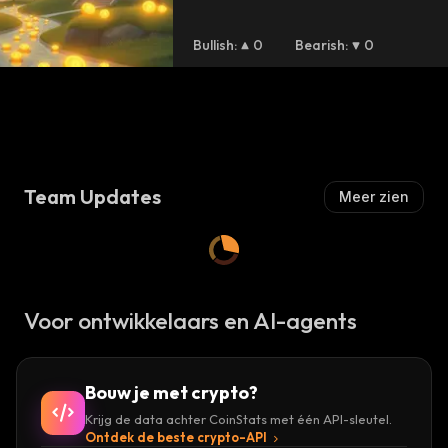
Bullish
:
0
Bearish
:
0
Team Updates
Meer zien
Voor ontwikkelaars en AI-agents
Bouw je met crypto?
Krijg de data achter CoinStats met één API-sleutel.
Ontdek de beste crypto-API