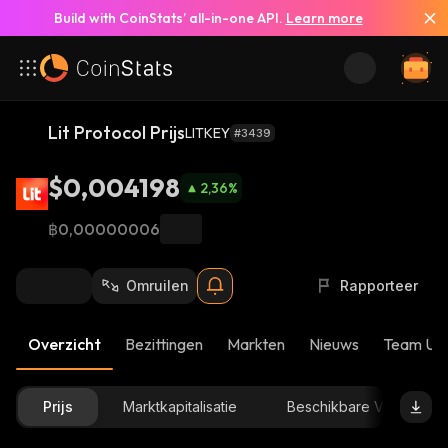
Build with CoinStats’ all-in-one API.
Learn more
Lit Protocol Prijs
LITKEY
#3439
$0,004198
2,36
%
฿0,00000006
Omruilen
Rapporteer
Overzicht
Bezittingen
Markten
Nieuws
Team Up
Prijs
Marktkapitalisatie
Beschikbare Voorraad