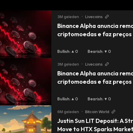
3M geleden
•
Livecoins
Binance Alpha anuncia remo
criptomoedas e faz preços 
88%
Bullish
:
0
Bearish
:
0
3M geleden
•
Livecoins
Binance Alpha anuncia remo
criptomoedas e faz preços 
88%
Bullish
:
0
Bearish
:
0
6M geleden
•
Bitcoin World
Justin Sun LIT Deposit: A Str
Move to HTX Sparks Market