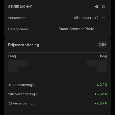
GEMEENSCHAP
etherscan.io
Verkenners
Smart Contract Platform
Categorieën
Prijsverandering
24H
Laag
Hoog
2,4
%
1h Verandering
2,36
%
24h Verandering
6,27
%
7d Verandering