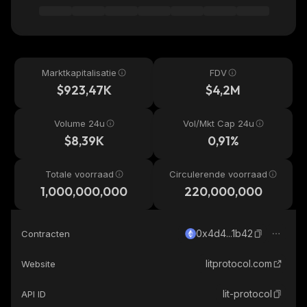
Marktkapitalisatie
FDV
$923,47K
$4,2M
Volume 24u
Vol/Mkt Cap 24u
$8,39K
0,91%
Totale voorraad
Circulerende voorraad
1,000,000,000
220,000,000
0x4d4...1b42
Contracten
litprotocol.com
Website
lit-protocol
API ID