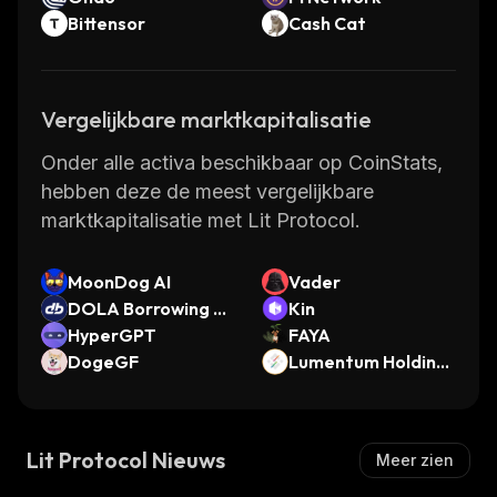
Bittensor
Cash Cat
Vergelijkbare marktkapitalisatie
Onder alle activa beschikbaar op CoinStats,
hebben deze de meest vergelijkbare
marktkapitalisatie met Lit Protocol.
MoonDog AI
Vader
DOLA Borrowing Ri
Kin
ght
HyperGPT
FAYA
DogeGF
Lumentum Holdings
(bStocks Tokenized
Stock)
Lit Protocol Nieuws
Meer zien