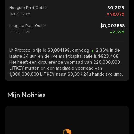
$0,2139
Hoogste Punt Ooit
98,07
%
Oct 30, 2025
$0,003888
Laagste Punt Ooit
6,39
%
Jul 23, 2026
Lit Protocol
prijs is $0,004198, omhoog
2.36%
in de
laatste 24 uur, en de live marktkapitalisatie is
$923.468
.
Het heeft een circulerende
voorraad van
220,000,000
LITKEY
munten en een maximale voorraad van
1,000,000,000 LITKEY
naast
$8,39K
24u handelsvolume.
Mijn Notities