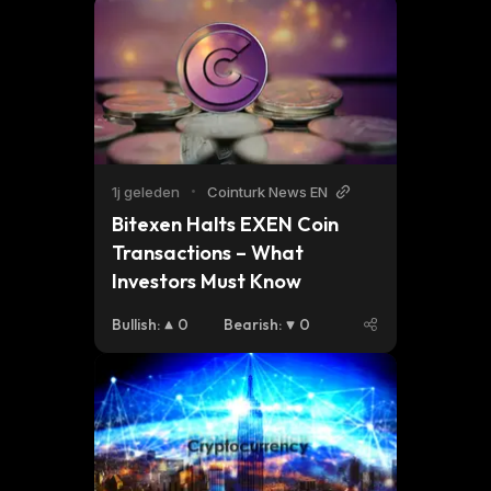
1j geleden
•
Cointurk News EN
Bitexen Halts EXEN Coin 
Transactions – What 
Investors Must Know
Bullish
:
0
Bearish
:
0