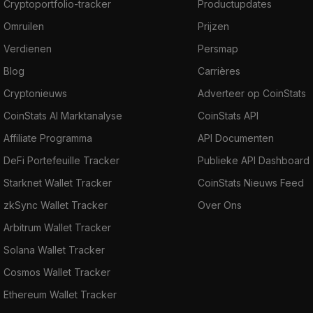
Cryptoportfolio-tracker
Productupdates
Omruilen
Prijzen
Verdienen
Persmap
Blog
Carrières
Cryptonieuws
Adverteer op CoinStats
CoinStats AI Marktanalyse
CoinStats API
Affiliate Programma
API Documenten
DeFi Portefeuille Tracker
Publieke API Dashboard
Starknet Wallet Tracker
CoinStats Nieuws Feed
zkSync Wallet Tracker
Over Ons
Arbitrum Wallet Tracker
Solana Wallet Tracker
Cosmos Wallet Tracker
Ethereum Wallet Tracker