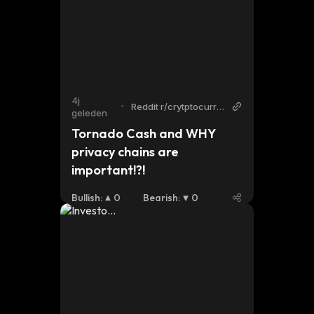
4j
•
Reddit r/crytptocurre
geleden
ncy
Tornado Cash and WHY 
privacy chains are 
important!?!
Bullish
:
0
Bearish
:
0