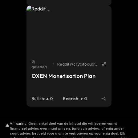
6j
•
Reddit r/crytptocurre
geleden
ncy
OXEN Monetisation Plan
Bullish
:
0
Bearish
:
0
Vrijwaring
.
Geen enkel deel van de inhoud die wij leveren vormt
financieel advies over munt prijzen, juridisch advies, of enig ander
soort advies bedoeld voor u om te vertrouwen op voor enig doel. Elk