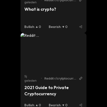
Reddit r/crytptocurre
geleden
ncy
What is crypto?
Bullish
:
0
Bearish
:
0
5j
•
Reddit r/crytptocurre
geleden
ncy
2021 Guide to Private 
Cryptocurrency
Bullish
:
0
Bearish
:
0