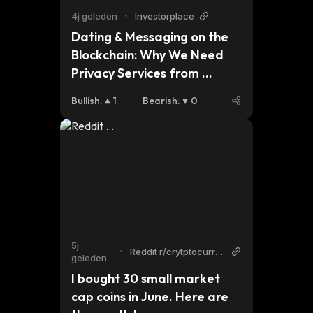
4j geleden
•
Investorplace
Dating & Messaging on the 
Blockchain: Why We Need 
Privacy Services from 
Crypto
Bullish
:
1
Bearish
:
0
5j
•
Reddit r/crytptocurre
geleden
ncy
I bought 30 small market 
cap coins in June. Here are 