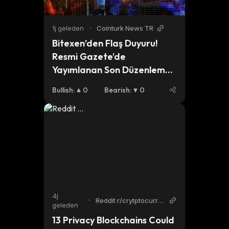
1j geleden
•
Cointurk News TR
Bitexen’den Flaş Duyuru! 
Resmi Gazete’de 
Yayımlanan Son Düzenleme 
EXEN Coin’in Sonunu Getirdi!
Bullish
:
0
Bearish
:
0
4j
•
Reddit r/crytptocurre
geleden
ncy
13 Privacy Blockchains Could 