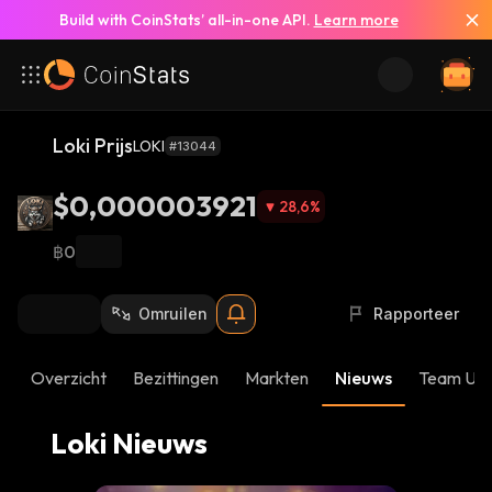
Build with CoinStats’ all-in-one API.
Learn more
Bekijk Al Het Nieuws
Loki Prijs
LOKI
#13044
$0,000003921
28,6
%
฿0
Omruilen
Rapporteer
Overzicht
Bezittingen
Markten
Nieuws
Team Up
Loki Nieuws