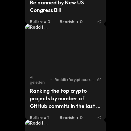
Be banned by New US 
Congress Bill
Bullish
:
0
Bearish
:
0
4j
•
Reddit r/crytptocurre
geleden
ncy
Ranking the top crypto 
projects by number of 
GitHub commits in the last 3 
months - who is developing 
Bullish
:
1
Bearish
:
0
in the bear market?