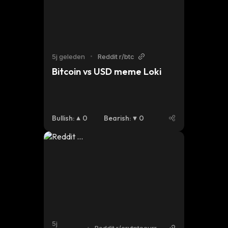
5j geleden
•
Reddit r/btc
Bitcoin vs USD meme Loki
Bullish
:
0
Bearish
:
0
5j
•