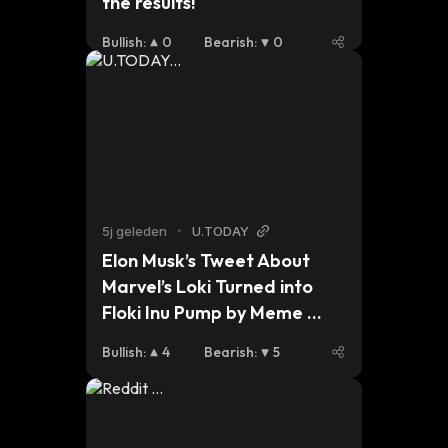
the results!
Bullish
:
0
Bearish
:
0
5j geleden
•
U.TODAY
Elon Musk’s Tweet About 
Marvel’s Loki Turned into 
Floki Inu Pump by Meme 
Coin's Fans
Bullish
:
4
Bearish
:
5