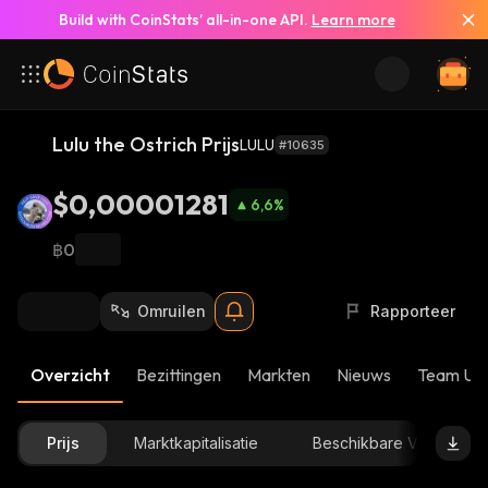
Build with CoinStats’ all-in-one API.
Learn more
Lulu the Ostrich Prijs
LULU
#10635
$0,00001281
6,6
%
฿0
Omruilen
Rapporteer
Overzicht
Bezittingen
Markten
Nieuws
Team Up
Prijs
Marktkapitalisatie
Beschikbare Voorraad