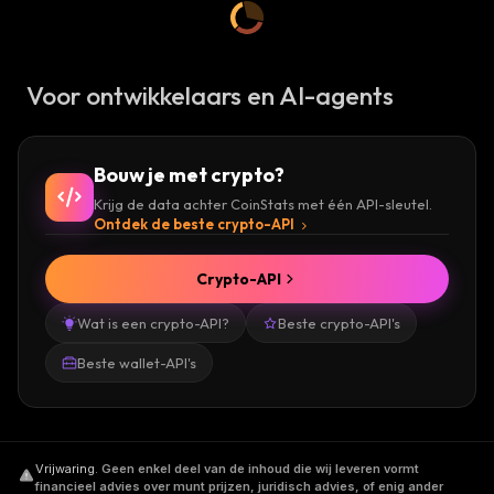
Voor ontwikkelaars en AI-agents
Bouw je met crypto?
Krijg de data achter CoinStats met één API-sleutel.
Ontdek de beste crypto-API
Crypto-API
Wat is een crypto-API?
Beste crypto-API's
Beste wallet-API's
Vrijwaring
.
Geen enkel deel van de inhoud die wij leveren vormt
financieel advies over munt prijzen, juridisch advies, of enig ander