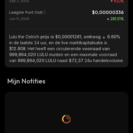
92,1
%
Sep 2, 2025
$0,00000336
Laagste Punt Ooit
281,51
%
Jun 11, 2026
Lulu the Ostrich
prijs is $0,00001281, omhoog
6.60%
in de laatste 24 uur, en de live marktkapitalisatie is
$12.808
. Het heeft een circulerende
voorraad van
999,864,020 LULU
munten en een maximale voorraad
van
999,864,020 LULU
naast
$72,37
24u handelsvolume.
Mijn Notities