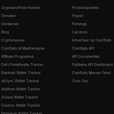
Cryptoportfolio-tracker
Productupdates
Omruilen
Prijzen
Verdienen
Persmap
Blog
Carrières
Cryptonieuws
Adverteer op CoinStats
CoinStats AI Marktanalyse
CoinStats API
Affiliate Programma
API Documenten
DeFi Portefeuille Tracker
Publieke API Dashboard
Starknet Wallet Tracker
CoinStats Nieuws Feed
zkSync Wallet Tracker
Over Ons
Arbitrum Wallet Tracker
Solana Wallet Tracker
Cosmos Wallet Tracker
Ethereum Wallet Tracker