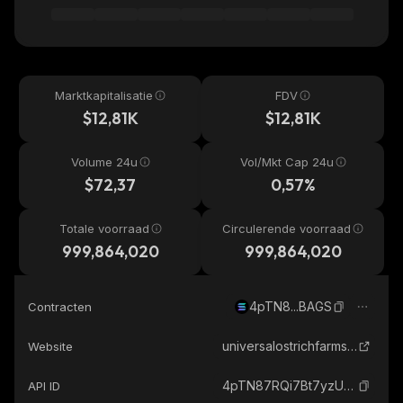
Marktkapitalisatie
FDV
$12,81K
$12,81K
Volume 24u
Vol/Mkt Cap 24u
$72,37
0,57%
Totale voorraad
Circulerende voorraad
999,864,020
999,864,020
4pTN8...BAGS
Contracten
universalostrichfarms.com
Website
4pTN87RQi7Bt7yzU3CFk6FDiD8BYbH2dFYPwsAfjBAGS_solana
API ID