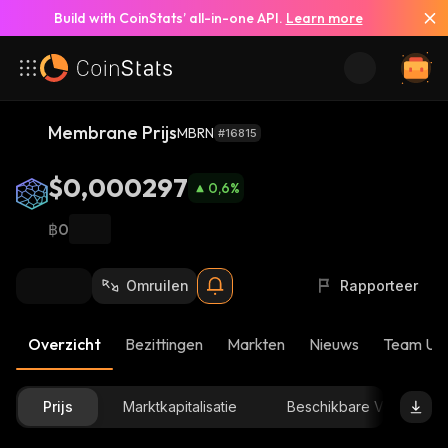
Build with CoinStats’ all-in-one API.
Learn more
Membrane Prijs
MBRN
#16815
$0,000297
0,6
%
฿0
Omruilen
Rapporteer
Overzicht
Bezittingen
Markten
Nieuws
Team Up
Prijs
Marktkapitalisatie
Beschikbare Voorraad