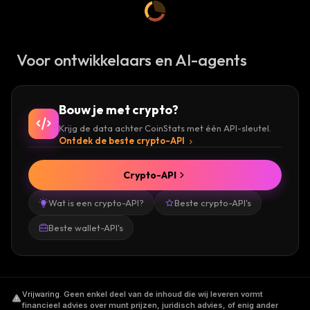
Voor ontwikkelaars en AI-agents
Bouw je met crypto?
Krijg de data achter CoinStats met één API-sleutel.
Ontdek de beste crypto-API
Crypto-API
Wat is een crypto-API?
Beste crypto-API's
Beste wallet-API's
Vrijwaring
.
Geen enkel deel van de inhoud die wij leveren vormt
financieel advies over munt prijzen, juridisch advies, of enig ander