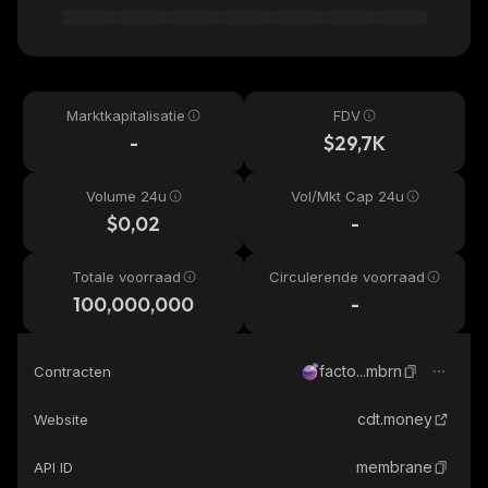
Marktkapitalisatie
FDV
-
$29,7K
Volume 24u
Vol/Mkt Cap 24u
$0,02
-
Totale voorraad
Circulerende voorraad
100,000,000
-
facto...mbrn
Contracten
cdt.money
Website
membrane
API ID