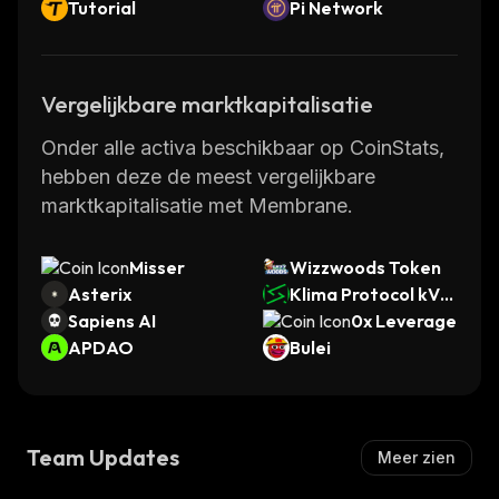
Tutorial
Pi Network
Vergelijkbare marktkapitalisatie
Onder alle activa beschikbaar op CoinStats,
hebben deze de meest vergelijkbare
marktkapitalisatie met Membrane.
Misser
Wizzwoods Token
Asterix
Klima Protocol kVC
Sapiens AI
M
0x Leverage
APDAO
Bulei
Team Updates
Meer zien