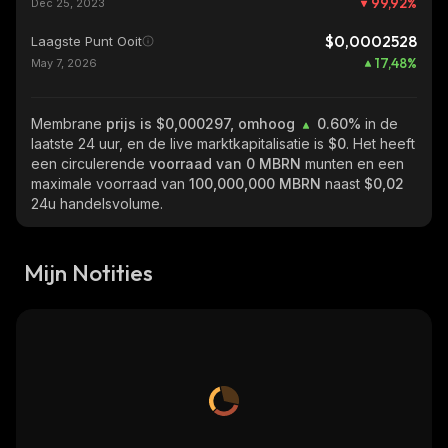
99,92
%
Dec 25, 2023
$0,0002528
Laagste Punt Ooit
17,48
%
May 7, 2026
Membrane
prijs is $0,000297, omhoog
0.60%
in de
laatste 24 uur, en de live marktkapitalisatie is
$0
. Het heeft
een circulerende
voorraad van
0 MBRN
munten en een
maximale voorraad van
100,000,000 MBRN
naast
$0,02
24u handelsvolume.
Mijn Notities