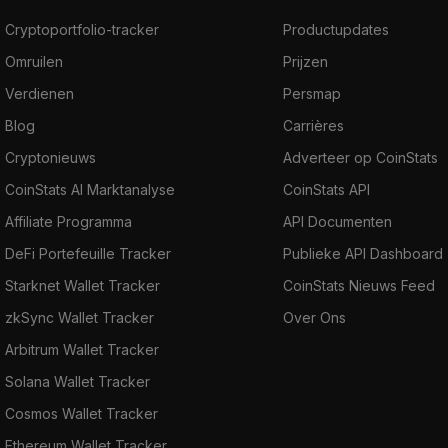
Cryptoportfolio-tracker
Productupdates
Omruilen
Prijzen
Verdienen
Persmap
Blog
Carrières
Cryptonieuws
Adverteer op CoinStats
CoinStats AI Marktanalyse
CoinStats API
Affiliate Programma
API Documenten
DeFi Portefeuille Tracker
Publieke API Dashboard
Starknet Wallet Tracker
CoinStats Nieuws Feed
zkSync Wallet Tracker
Over Ons
Arbitrum Wallet Tracker
Solana Wallet Tracker
Cosmos Wallet Tracker
Ethereum Wallet Tracker