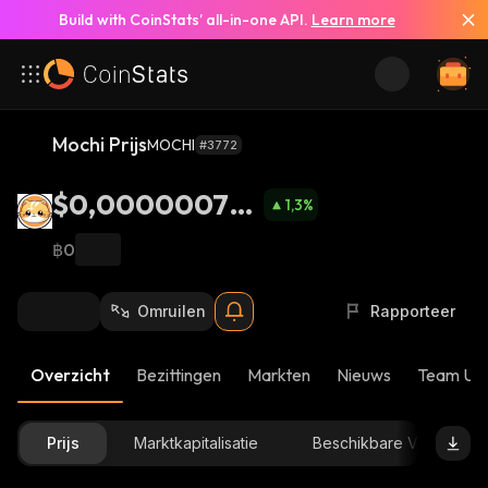
Build with CoinStats’ all-in-one API.
Learn more
Mochi Prijs
MOCHI
#3772
$0,000000749
1,3
%
3
฿0
Omruilen
Rapporteer
Overzicht
Bezittingen
Markten
Nieuws
Team Up
Prijs
Marktkapitalisatie
Beschikbare Voorraad