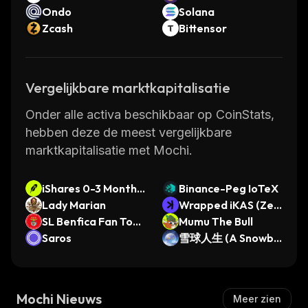
Ondo
Solana
Zcash
Bittensor
Vergelijkbare marktkapitalisatie
Onder alle activa beschikbaar op CoinStats,
hebben deze de meest vergelijkbare
marktkapitalisatie met Mochi.
iShares 0-3 Month T
Binance-Peg IoTeX
reasury Bond ETF •
Lady Marian
Wrapped iKAS (Zea
Robinhood Token
SL Benfica Fan Toke
lous Swap)
Mumu The Bull
n
Saros
雪球人生 (A Snowba
ll Life)
Mochi Nieuws
Meer zien