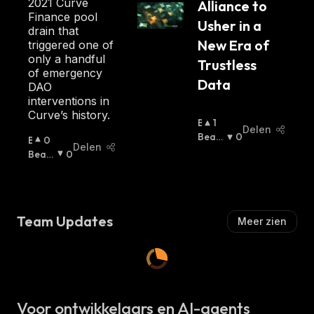
2021 Curve
Alliance to 
Finance pool
Usher in a 
drain that
New Era of 
triggered one of
only a handful
Trustless 
of emergency
Data
DAO
interventions in
Curve’s history.
B
1
Delen
U
Beari
0
B
0
Delen
Ll
Sh
:
U
Beari
0
I
Ll
Sh
:
S
I
H
S
:
H
Team Updates
Meer zien
:
Voor ontwikkelaars en AI-agents