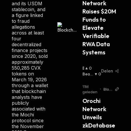
Network 
and its USDM
er
stablecoin, and
Raises $20M 
a figure linked
Funds to 
to fraud
Elevate 
allegations
across at least
Verifiable 
four
RWA Data 
decentralized
finance projects
Systems
since 2020, sold
approximately
550,285 CVX
B
0
Delen
tokens on
U
Beari
0
March 19, 2026
Ll
Sh
:
through a wallet
I
11M
•
Bloc
that blockchain
S
geleden
kcha
analysts have
H
Orochi 
inRe
publicly
:
port
Network 
associated with
er
the Mochi
Unveils 
protocol since
zkDatabase 
the November