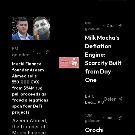
8M
•
Capt
geleden
ainAl
Milk Mocha’s 
tcoin
Deflation 
5M
Cr
•
Engine: 
geleden
yp
Scarcity Built 
Mochi Finance 
to
founder Azeem 
from Day 
Da
Ahmed sells 
One
ily
550,000 CVX 
from $54M rug 
pull proceeds as 
B
0
Delen
fraud allegations 
U
Beari
0
span four DeFi 
Ll
Sh
:
projects
I
10M
•
Bloc
S
Azeem Ahmed,
geleden
kcha
H
the founder of
Orochi 
inRe
:
Mochi Finance
port